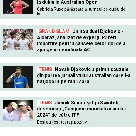
la dublu la Australian Open
Gabriela Ruse părăseşte şi turneul de dublu de
la...
GRAND SLAM
Un nou duel Djokovic -
Alcaraz, analizat de experți. Păreri
împărțite pentru șansele celor doi de a
ajunge în semifinala AO
TENIS
Novak Djokovic a primit scuzele
din partea jurnalistului australian care i-a
batjocorit pe fanii sârbi
TENIS
Jannik Sinner și Iga Swiatek,
desemnați „Campioni mondiali ai anului
2024” de către ITF
Deși au fost testați pozitiv...