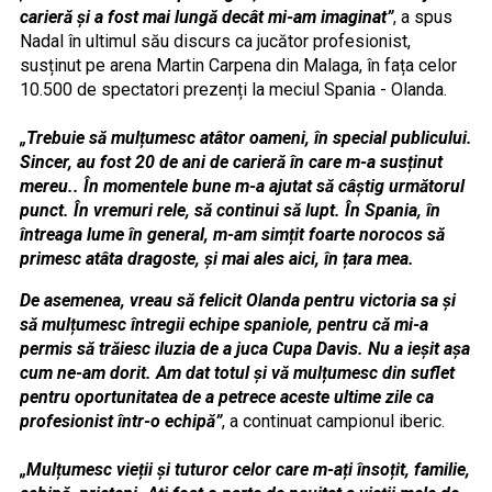
carieră și a fost mai lungă decât mi-am imaginat”
, a spus
Nadal în ultimul său discurs ca jucător profesionist,
susținut pe arena Martin Carpena din Malaga, în fața celor
10.500 de spectatori prezenți la meciul Spania - Olanda.
„Trebuie să mulțumesc atâtor oameni, în special publicului.
Sincer, au fost 20 de ani de carieră în care m-a susținut
mereu.. În momentele bune m-a ajutat să câștig următorul
punct. În vremuri rele, să continui să lupt. În Spania, în
întreaga lume în general, m-am simțit foarte norocos să
primesc atâta dragoste, și mai ales aici, în țara mea.
De asemenea, vreau să felicit Olanda pentru victoria sa și
să mulțumesc întregii echipe spaniole, pentru că mi-a
permis să trăiesc iluzia de a juca Cupa Davis. Nu a ieșit așa
cum ne-am dorit. Am dat totul și vă mulțumesc din suflet
pentru oportunitatea de a petrece aceste ultime zile ca
profesionist într-o echipă”
, a continuat campionul iberic.
„
Mulțumesc vieții și tuturor celor care m-ați însoțit, familie,