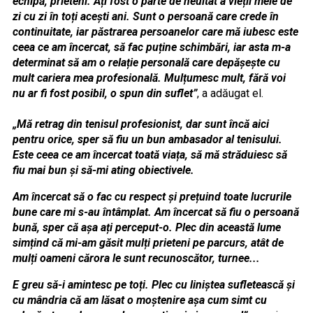
echipă, prieteni. Ați fost o parte de neuitat a vieții mele de
zi cu zi în toți acești ani. Sunt o persoană care crede în
continuitate, iar păstrarea persoanelor care mă iubesc este
ceea ce am încercat, să fac puține schimbări, iar asta m-a
determinat să am o relație personală care depășește cu
mult cariera mea profesională. Mulțumesc mult, fără voi
nu ar fi fost posibil, o spun din suflet”
, a adăugat el.
„Mă retrag din tenisul profesionist, dar sunt încă aici
pentru orice, sper să fiu un bun ambasador al tenisului.
Este ceea ce am încercat toată viața, să mă străduiesc să
fiu mai bun și să-mi ating obiectivele.
Am încercat să o fac cu respect și prețuind toate lucrurile
bune care mi s-au întâmplat. Am încercat să fiu o persoană
bună, sper că așa ați perceput-o. Plec din această lume
simțind că mi-am găsit mulți prieteni pe parcurs, atât de
mulți oameni cărora le sunt recunoscător, turnee...
E greu să-i amintesc pe toți. Plec cu liniștea sufletească și
cu mândria că am lăsat o moștenire așa cum simt cu