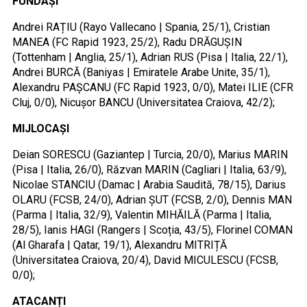
FUNDAȘI
Andrei RAȚIU (Rayo Vallecano | Spania, 25/1), Cristian
MANEA (FC Rapid 1923, 25/2), Radu DRĂGUȘIN
(Tottenham | Anglia, 25/1), Adrian RUS (Pisa | Italia, 22/1),
Andrei BURCĂ (Baniyas | Emiratele Arabe Unite, 35/1),
Alexandru PAȘCANU (FC Rapid 1923, 0/0), Matei ILIE (CFR
Cluj, 0/0), Nicușor BANCU (Universitatea Craiova, 42/2);
MIJLOCAȘI
Deian SORESCU (Gaziantep | Turcia, 20/0), Marius MARIN
(Pisa | Italia, 26/0), Răzvan MARIN (Cagliari | Italia, 63/9),
Nicolae STANCIU (Damac | Arabia Saudită, 78/15), Darius
OLARU (FCSB, 24/0), Adrian ȘUT (FCSB, 2/0), Dennis MAN
(Parma | Italia, 32/9), Valentin MIHĂILĂ (Parma | Italia,
28/5), Ianis HAGI (Rangers | Scoția, 43/5), Florinel COMAN
(Al Gharafa | Qatar, 19/1), Alexandru MITRIȚĂ
(Universitatea Craiova, 20/4), David MICULESCU (FCSB,
0/0);
ATACANȚI