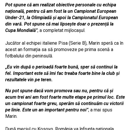
Pot spune că am realizat obiective personale cu echipa
națională, pentru că am fost la un Campionat European
Under-21, la
Olimpiadă și apoi la Campionatul European
din vară. Pot spune că mai
lipsește doar o prezență la
Cupa Mondială”
, a completat mijlocașul.
Jucător al echipei italiene Pisa (Serie B), Marin speră ca în
acest an formația sa să promoveze pe prima scenă a
fotbalului din peninsulă.
„Eu vin după o perioadă foarte bună, sper să continui la
fel. Important este să îmi fac treaba foarte bine la club și
rezultatele vin pe teren.
Nu pot spune dacă vom promova sau nu, pentru că și
acum trei ani am fost foarte multe etape pe primul loc. Este
un campionat foarte greu, sperăm să continuăm cu victorii
pe linie. Este un an important pentru noi”
, a mai spus
Marin.
După meciul cu Kosovo, România va înfrunta naționala