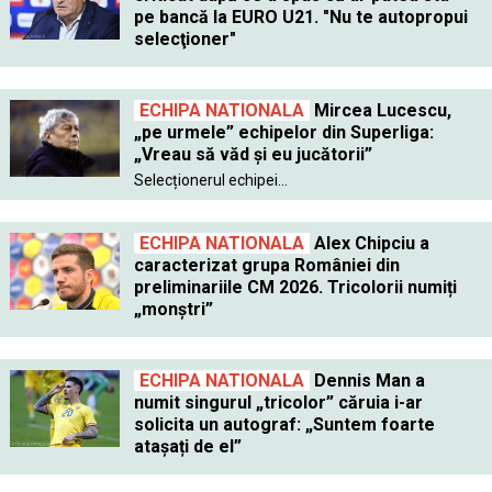
pe bancă la EURO U21. "Nu te autopropui
selecţioner"
ECHIPA NATIONALA
Mircea Lucescu,
„pe urmele” echipelor din Superliga:
„Vreau să văd și eu jucătorii”
Selecționerul echipei...
ECHIPA NATIONALA
Alex Chipciu a
caracterizat grupa României din
preliminariile CM 2026. Tricolorii numiți
„monștri”
ECHIPA NATIONALA
Dennis Man a
numit singurul „tricolor” căruia i-ar
solicita un autograf: „Suntem foarte
atașați de el”