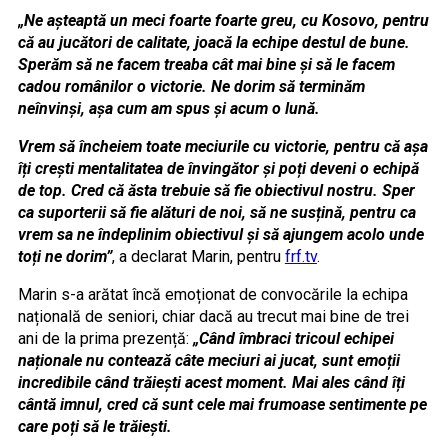
„Ne așteaptă un meci foarte foarte greu, cu Kosovo, pentru
că au jucători de calitate, joacă la echipe destul de bune.
Sperăm să ne facem treaba cât mai bine și să le facem
cadou românilor o victorie. Ne dorim să terminăm
neînvinși, așa cum am spus și acum o lună.
Vrem să încheiem toate meciurile cu victorie, pentru că așa
îți crești mentalitatea de învingător și poți deveni o echipă
de top. Cred că ăsta trebuie să fie obiectivul nostru. Sper
ca suporterii să fie alături de noi, să ne susțină, pentru ca
vrem sa ne îndeplinim obiectivul și să ajungem acolo unde
toți ne dorim”
, a declarat Marin, pentru
frf.tv
.
Marin s-a arătat încă emoționat de convocările la echipa
națională de seniori, chiar dacă au trecut mai bine de trei
ani de la prima prezență:
„Când îmbraci tricoul echipei
naționale nu contează câte meciuri ai jucat, sunt emoții
incredibile când trăiești acest moment. Mai ales când îți
cântă imnul, cred că sunt cele mai frumoase sentimente pe
care poți să le trăiești.