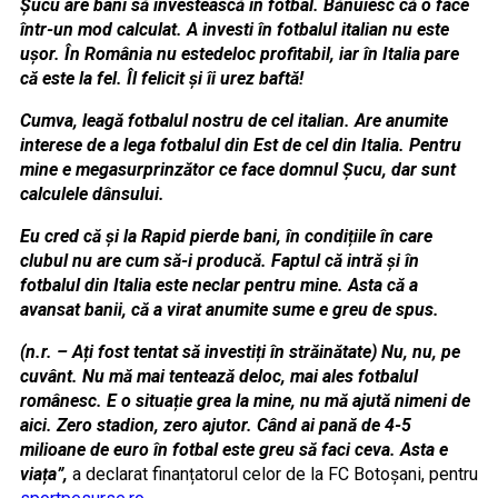
Șucu are bani să investească în fotbal. Bănuiesc că o face
într-un mod
calculat. A investi în fotbalul italian nu este
ușor. În România nu este
deloc profitabil, iar în Italia pare
că este la fel. Îl felicit și îi
urez baftă!
Cumva, leagă fotbalul nostru de cel italian. Are anumite
interese de a lega fotbalul din Est de cel din Italia. Pentru
mine e
megasurprinzător ce face domnul Șucu, dar sunt
calculele dânsului.
Eu cred că și la Rapid pierde bani, în condițiile în care
clubul nu are cum să-i producă. Faptul că intră și în
fotbalul din
Italia este neclar pentru mine. Asta că a
avansat banii, că a virat
anumite sume e greu de spus.
(n.r. – Ați fost tentat să investiți în străinătate) Nu,
nu, pe
cuvânt. Nu mă mai tentează deloc, mai ales fotbalul
românesc. E o
situație grea la mine, nu mă ajută nimeni de
aici. Zero stadion, zero
ajutor. Când ai pană de 4-5
milioane de euro în fotbal este greu să faci
ceva. Asta e
viața”,
a declarat finanțatorul celor de la FC Botoșani, pentru