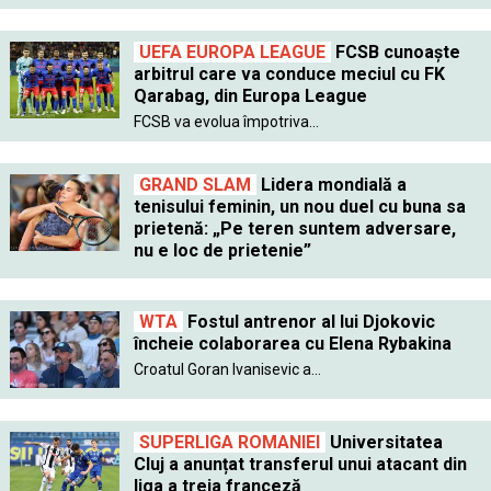
UEFA EUROPA LEAGUE
FCSB cunoaște
arbitrul care va conduce meciul cu FK
Qarabag, din Europa League
FCSB va evolua împotriva...
GRAND SLAM
Lidera mondială a
tenisului feminin, un nou duel cu buna sa
prietenă: „Pe teren suntem adversare,
nu e loc de prietenie”
WTA
Fostul antrenor al lui Djokovic
încheie colaborarea cu Elena Rybakina
Croatul Goran Ivanisevic a...
SUPERLIGA ROMANIEI
Universitatea
Cluj a anunțat transferul unui atacant din
liga a treia franceză