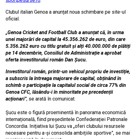
sportpesurse.ro
.
Clubul italian Genoa a anunțat noua schimbare pe site-ul
oficial.
„Genoa Cricket and Football Club a anunțat că, în urma
unei majorări de capital la 45.356.262 de euro, din care
5.356.262 euro cu titlu gratuit și alți 40.000.000 de plătiți
pe 14 decembrie, Consiliul de Administrație a aprobat
oferta investitorului român Dan Șucu.
Investitorul român, printr-un vehicul propriu de investiție,
a subscris la întreaga majorare de capital, obținând în
schimb o participație la capitalul social de circa 77% din
Genoa CFC, lăsându-i în minoritate pe precedenții
acționari”
, se arată în comunicat.
Șucu este o figură proeminentă în panorama economică
internațională, fiind președintele Confederației Patronale
Concordia. Inițiativa lui Șucu va „oferi clubului resursele
necesare pentru a-și consolida ambițiile sportive”, se mai