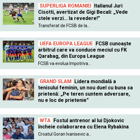
SUPERLIGA ROMANIEI
Italianul Juri
Cisotti, avertizat de Gigi Becali: „Vede
stele verzi... la revedere!”
Transferat de FCSB de la...
UEFA EUROPA LEAGUE
FCSB cunoaște
arbitrul care va conduce meciul cu FK
Qarabag, din Europa League
FCSB va evolua împotriva...
GRAND SLAM
Lidera mondială a
tenisului feminin, un nou duel cu buna sa
prietenă: „Pe teren suntem adversare,
nu e loc de prietenie”
WTA
Fostul antrenor al lui Djokovic
încheie colaborarea cu Elena Rybakina
Croatul Goran Ivanisevic a...