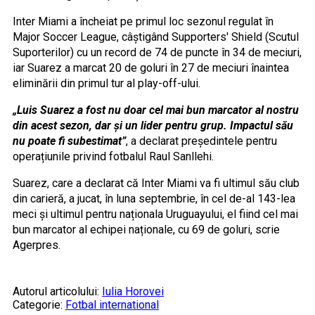
Inter Miami a încheiat pe primul loc sezonul regulat în
Major Soccer League, câștigând Supporters' Shield (Scutul
Suporterilor) cu un record de 74 de puncte în 34 de meciuri,
iar Suarez a marcat 20 de goluri în 27 de meciuri înaintea
eliminării din primul tur al play-off-ului.
„Luis Suarez a fost nu doar cel mai bun marcator al nostru
din acest sezon, dar și un lider pentru grup. Impactul său
nu poate fi subestimat”
, a declarat președintele pentru
operațiunile privind fotbalul Raul Sanllehi.
Suarez, care a declarat că Inter Miami va fi ultimul său club
din carieră, a jucat, în luna septembrie, în cel de-al 143-lea
meci și ultimul pentru naționala Uruguayului, el fiind cel mai
bun marcator al echipei naționale, cu 69 de goluri, scrie
Agerpres.
Autorul articolului:
Iulia Horovei
Categorie:
Fotbal international