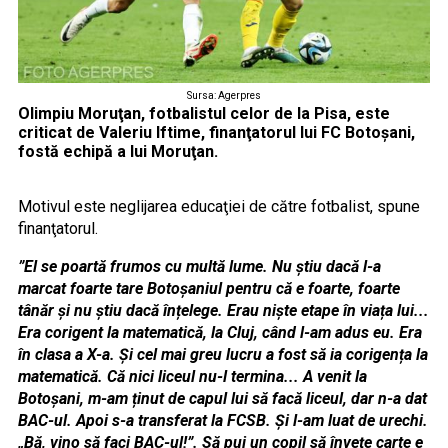
Sursa: Agerpres
Olimpiu Moruţan, fotbalistul celor de la Pisa, este
criticat de Valeriu Iftime, finanţatorul lui FC Botoşani,
fostă echipă a lui Moruţan.
Motivul este neglijarea educaţiei de către fotbalist, spune
finanţatorul.
”El se poartă frumos cu multă lume. Nu știu dacă l-a
marcat foarte tare Botoșaniul pentru că e foarte, foarte
tânăr și nu știu dacă înțelege. Erau niște etape în viața lui...
Era corigent la matematică, la Cluj, când l-am adus eu. Era
în clasa a X-a. Și cel mai greu lucru a fost să ia corigența la
matematică. Că nici liceul nu-l termina... A venit la
Botoșani, m-am ținut de capul lui să facă liceul, dar n-a dat
BAC-ul. Apoi s-a transferat la FCSB. Și l-am luat de urechi.
„Bă, vino să faci BAC-ul!”. Să pui un copil să învețe carte e