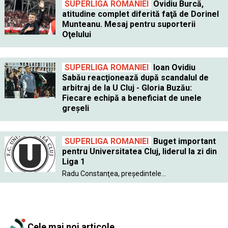
SUPERLIGA ROMANIEI
Ovidiu Burcă,
atitudine complet diferită faţă de Dorinel
Munteanu. Mesaj pentru suporterii
Oţelului
SUPERLIGA ROMANIEI
Ioan Ovidiu
Sabău reacţionează după scandalul de
arbitraj de la U Cluj - Gloria Buzău:
Fiecare echipă a beneficiat de unele
greşeli
SUPERLIGA ROMANIEI
Buget important
pentru Universitatea Cluj, liderul la zi din
Liga 1
Radu Constanţea, preşedintele...
Cele mai noi articole