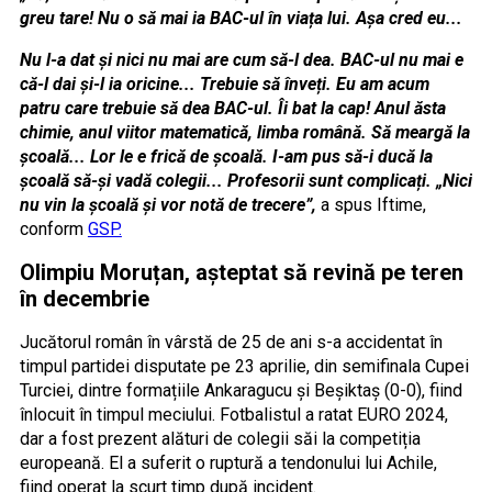
greu tare! Nu o să mai ia BAC-ul în viața lui. Așa cred eu...
Nu l-a dat și nici nu mai are cum să-l dea. BAC-ul nu mai e
că-l dai și-l ia oricine... Trebuie să înveți. Eu am acum
patru care trebuie să dea BAC-ul. Îi bat la cap! Anul ăsta
chimie, anul viitor matematică, limba română. Să meargă la
școală... Lor le e frică de școală. I-am pus să-i ducă la
școală să-și vadă colegii... Profesorii sunt complicați. „Nici
nu vin la școală și vor notă de trecere”,
a spus Iftime,
conform
GSP.
Olimpiu Moruțan, așteptat să revină pe teren
în decembrie
Jucătorul român în vârstă de 25 de ani s-a accidentat în
timpul partidei disputate pe 23 aprilie, din semifinala Cupei
Turciei, dintre formațiile Ankaragucu și Beșiktaș (0-0), fiind
înlocuit în timpul meciului. Fotbalistul a ratat EURO 2024,
dar a fost prezent alături de colegii săi la competiția
europeană. El a suferit o ruptură a tendonului lui Achile,
fiind operat la scurt timp după incident.