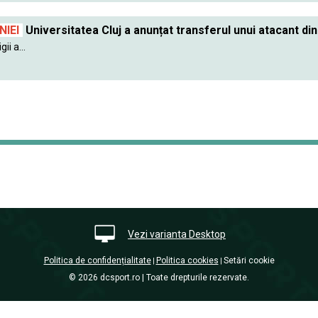
IEI
Universitatea Cluj a anunțat transferul unui atacant din
ii a...
Vezi varianta Desktop
Politica de confidențialitate
Politica cookies
Setări cookie
|
|
© 2026 dcsport.ro | Toate drepturile rezervate.