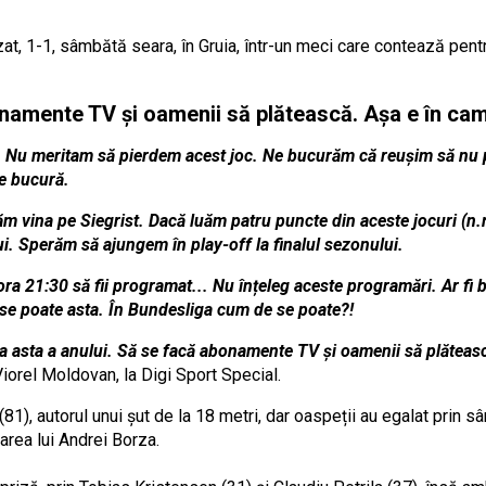
at, 1-1, sâmbătă seara, în Gruia, într-un meci care contează pentr
amente TV și oamenii să plătească. Așa e în camp
mă. Nu meritam să pierdem acest joc. Ne bucurăm că reușim să nu
ne bucură.
vina pe Siegrist. Dacă luăm patru puncte din aceste jocuri (n.r.
. Sperăm să ajungem în play-off la finalul sezonului.
ora 21:30 să fii programat... Nu înțeleg aceste programări. Ar fi 
u se poate asta. În Bundesliga cum de se poate?!
da asta a anului. Să se facă abonamente TV și oamenii să plăteasc
iorel Moldovan, la Digi Sport Special.
81), autorul unui șut de la 18 metri, dar oaspeții au egalat prin s
rarea lui Andrei Borza.