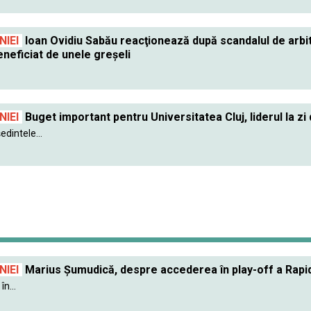
IEI
Ioan Ovidiu Sabău reacţionează după scandalul de arbitra
neficiat de unele greşeli
IEI
Buget important pentru Universitatea Cluj, liderul la zi 
dintele...
IEI
Marius Șumudică, despre accederea în play-off a Rapidu
în...