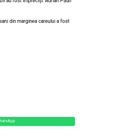
bii au fost impreciși. Adrian Păun
sani din marginea careului a fost
hatsApp