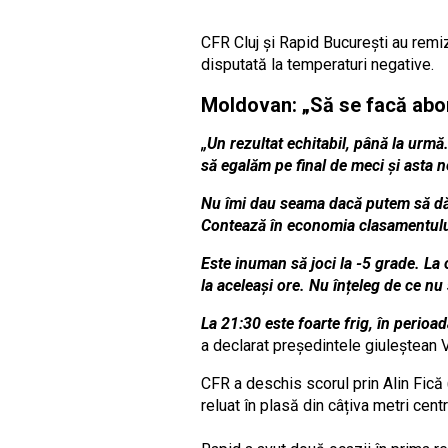
CFR Cluj și Rapid București au remiz
disputată la temperaturi negative.
Moldovan: „Să se facă abon
„Un rezultat echitabil, până la ur
să egalăm pe final de meci și asta 
Nu îmi dau seama dacă putem să dăm 
Contează în economia clasamentului
Este inuman să joci la -5 grade. La 
la aceleași ore. Nu înțeleg de ce n
La 21:30 este foarte frig, în perioa
a declarat președintele giuleștean V
CFR a deschis scorul prin Alin Fică (
reluat în plasă din câțiva metri cent