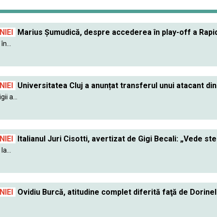
IEI
Marius Șumudică, despre accederea în play-off a Rapidu
în...
IEI
Universitatea Cluj a anunțat transferul unui atacant din
ii a...
IEI
Italianul Juri Cisotti, avertizat de Gigi Becali: „Vede ste
a...
IEI
Ovidiu Burcă, atitudine complet diferită faţă de Dorin