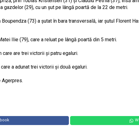
priză, prin Tobias Kristensen (31) și Claudiu Petrila (37), însă am
 gazdelor (29), cu un șut pe lângă poartă de la 22 de metri.
Boupendza (73) a șutat în bara transversală, iar șutul Florent Ha
atei Ilie (79), care a reluat pe lângă poartă din 5 metri.
are are trei victorii și patru egaluri.
care a adunat trei victorii și două egaluri.
ie Agerpres.
ebook
W