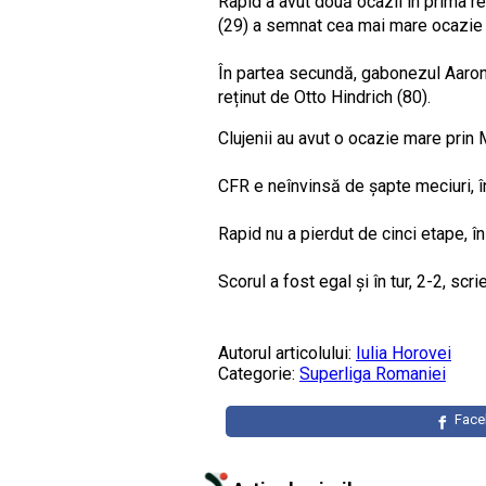
Rapid a avut două ocazii în prima re
(29) a semnat cea mai mare ocazie a
În partea secundă, gabonezul Aaron 
reținut de Otto Hindrich (80).
Clujenii au avut o ocazie mare prin M
CFR e neînvinsă de șapte meciuri, în c
Rapid nu a pierdut de cinci etape, în 
Scorul a fost egal și în tur, 2-2, scr
Autorul articolului:
Iulia Horovei
Categorie:
Superliga Romaniei
Fac