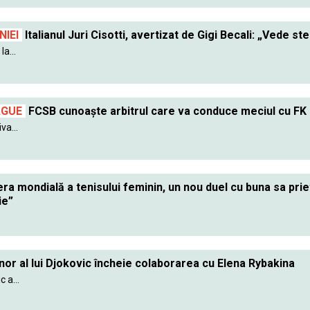
IEI
Italianul Juri Cisotti, avertizat de Gigi Becali: „Vede ste
a...
AGUE
FCSB cunoaște arbitrul care va conduce meciul cu FK
va...
ra mondială a tenisului feminin, un nou duel cu buna sa pr
ie”
nor al lui Djokovic încheie colaborarea cu Elena Rybakina
 a...