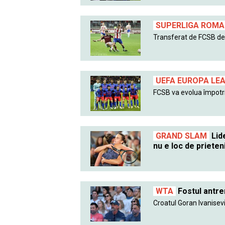
SUPERLIGA ROMAN
Transferat de FCSB de l
UEFA EUROPA LE
FCSB va evolua împotri
GRAND SLAM
Lide
nu e loc de prieten
WTA
Fostul antre
Croatul Goran Ivanisevic