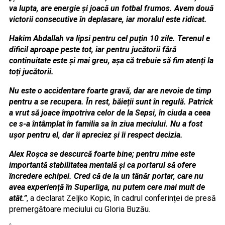
va lupta, are energie și joacă un fotbal frumos. Avem două
victorii consecutive în deplasare, iar moralul este ridicat.
Hakim Abdallah va lipsi pentru cel puțin 10 zile. Terenul e
dificil aproape peste tot, iar pentru jucătorii fără
continuitate este și mai greu, așa că trebuie să fim atenți la
toți jucătorii.
Nu este o accidentare foarte gravă, dar are nevoie de timp
pentru a se recupera. În rest, băieții sunt în regulă. Patrick
a vrut să joace împotriva celor de la Sepsi, în ciuda a ceea
ce s-a întâmplat în familia sa în ziua meciului. Nu a fost
ușor pentru el, dar îi apreciez și îi respect decizia.
Alex Roșca se descurcă foarte bine; pentru mine este
importantă stabilitatea mentală și ca portarul să ofere
încredere echipei. Cred că de la un tânăr portar, care nu
avea experiență în Superliga, nu putem cere mai mult de
atât.”
, a declarat Zeljko Kopic, în cadrul conferinței de presă
premergătoare meciului cu Gloria Buzău.