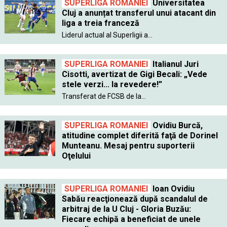
SUPERLIGA ROMANIEI
Universitatea
Cluj a anunțat transferul unui atacant din
liga a treia franceză
Liderul actual al Superligii a...
SUPERLIGA ROMANIEI
Italianul Juri
Cisotti, avertizat de Gigi Becali: „Vede
stele verzi... la revedere!”
Transferat de FCSB de la...
SUPERLIGA ROMANIEI
Ovidiu Burcă,
atitudine complet diferită faţă de Dorinel
Munteanu. Mesaj pentru suporterii
Oţelului
SUPERLIGA ROMANIEI
Ioan Ovidiu
Sabău reacţionează după scandalul de
arbitraj de la U Cluj - Gloria Buzău:
Fiecare echipă a beneficiat de unele