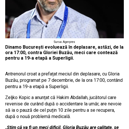
Sursa: Agerpres
Dinamo București evoluează în deplasare, astăzi, de la
ora 17:00, contra Gloriei Buzău, meci care contează
pentru a 19-a etapă a Superligii.
Antrenorul croat a prefațat meciul din deplasare, cu Gloria
Buzău, programat pe 7 decembrie, de la ora 17:00, contând
pentru a 19-a etapă a Superligii.
Zeljko Kopic a anunțat că Hakim Abdallah, jucătorul care
revenise de curând după o accidentare la umăr, are nevoie
să ia o pauză de cel puțin 10 zile pentru a se recupera,
după o nouă problemă medicală.
„Știm că va fi un meci dificil, Gloria Buzău are calitate, se