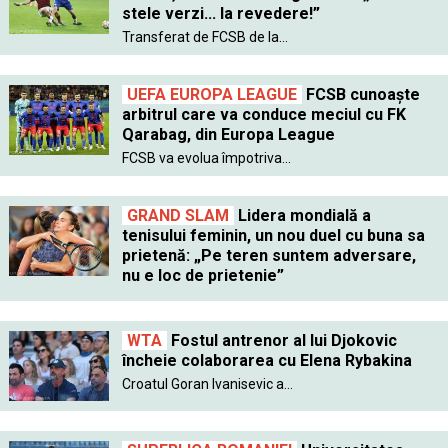
stele verzi... la revedere!”
Transferat de FCSB de la...
UEFA EUROPA LEAGUE
FCSB cunoaște
arbitrul care va conduce meciul cu FK
Qarabag, din Europa League
FCSB va evolua împotriva...
GRAND SLAM
Lidera mondială a
tenisului feminin, un nou duel cu buna sa
prietenă: „Pe teren suntem adversare,
nu e loc de prietenie”
WTA
Fostul antrenor al lui Djokovic
încheie colaborarea cu Elena Rybakina
Croatul Goran Ivanisevic a...