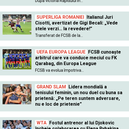
După victoria Rapidului în...
SUPERLIGA ROMANIEI
Italianul Juri
Cisotti, avertizat de Gigi Becali: „Vede
stele verzi... la revedere!”
Transferat de FCSB de la...
UEFA EUROPA LEAGUE
FCSB cunoaște
arbitrul care va conduce meciul cu FK
Qarabag, din Europa League
FCSB va evolua împotriva...
GRAND SLAM
Lidera mondială a
tenisului feminin, un nou duel cu buna sa
prietenă: „Pe teren suntem adversare,
nu e loc de prietenie”
WTA
Fostul antrenor al lui Djokovic
încheie colaborarea cu Elena Rybakina