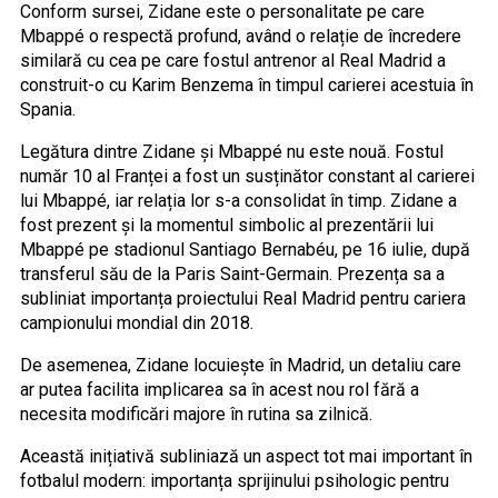
Conform sursei, Zidane este o personalitate pe care
Mbappé o respectă profund, având o relație de încredere
similară cu cea pe care fostul antrenor al Real Madrid a
construit-o cu Karim Benzema în timpul carierei acestuia în
Spania.
Legătura dintre Zidane și Mbappé nu este nouă. Fostul
număr 10 al Franței a fost un susținător constant al carierei
lui Mbappé, iar relația lor s-a consolidat în timp. Zidane a
fost prezent și la momentul simbolic al prezentării lui
Mbappé pe stadionul Santiago Bernabéu, pe 16 iulie, după
transferul său de la Paris Saint-Germain. Prezența sa a
subliniat importanța proiectului Real Madrid pentru cariera
campionului mondial din 2018.
De asemenea, Zidane locuiește în Madrid, un detaliu care
ar putea facilita implicarea sa în acest nou rol fără a
necesita modificări majore în rutina sa zilnică.
Această inițiativă subliniază un aspect tot mai important în
fotbalul modern: importanța sprijinului psihologic pentru