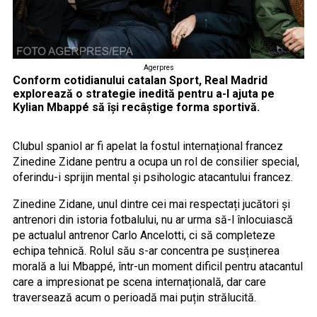
Agerpres
Conform cotidianului catalan Sport, Real Madrid
explorează o strategie inedită pentru a-l ajuta pe
Kylian Mbappé să își recâștige forma sportivă.
Clubul spaniol ar fi apelat la fostul internațional francez
Zinedine Zidane pentru a ocupa un rol de consilier special,
oferindu-i sprijin mental și psihologic atacantului francez.
Zinedine Zidane, unul dintre cei mai respectați jucători și
antrenori din istoria fotbalului, nu ar urma să-l înlocuiască
pe actualul antrenor Carlo Ancelotti, ci să completeze
echipa tehnică. Rolul său s-ar concentra pe susținerea
morală a lui Mbappé, într-un moment dificil pentru atacantul
care a impresionat pe scena internațională, dar care
traversează acum o perioadă mai puțin strălucită.