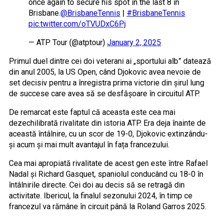
once again to secure his spot in the last 8 in
Brisbane.
@BrisbaneTennis
|
#BrisbaneTennis
pic.twitter.com/oTVUDxC6Pj
— ATP Tour (@atptour)
January 2, 2025
Primul duel dintre cei doi veterani ai „sportului alb” datează
din anul 2005, la US Open, când Djokovic avea nevoie de
set decisiv pentru a înregistra prima victorie din șirul lung
de succese care avea să se desfășoare în circuitul ATP.
De remarcat este faptul că aceasta este cea mai
dezechilibrată rivalitate din istoria ATP. Era deja înainte de
această întâlnire, cu un scor de 19-0, Djokovic extinzându-
și acum și mai mult avantajul în fața francezului.
Cea mai apropiată rivalitate de acest gen este între Rafael
Nadal și Richard Gasquet, spaniolul conducând cu 18-0 în
întâlnirile directe. Cei doi au decis să se retragă din
activitate. Ibericul, la finalul sezonului 2024, în timp ce
francezul va rămâne în circuit până la Roland Garros 2025.