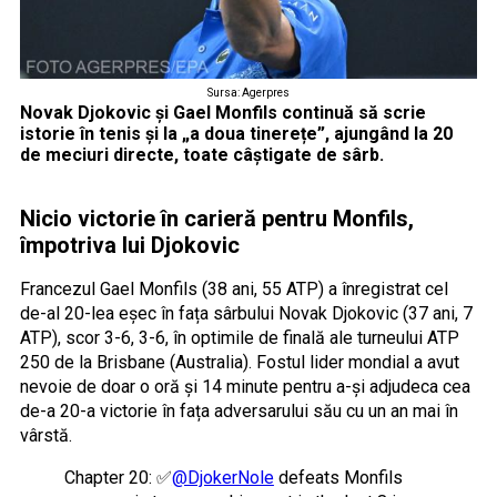
Sursa: Agerpres
Novak Djokovic și Gael Monfils continuă să scrie
istorie în tenis și la „a doua tinerețe”, ajungând la 20
de meciuri directe, toate câștigate de sârb.
Nicio victorie în carieră pentru Monfils,
împotriva lui Djokovic
Francezul Gael Monfils (38 ani, 55 ATP) a înregistrat cel
de-al 20-lea eșec în fața sârbului Novak Djokovic (37 ani, 7
ATP), scor 3-6, 3-6, în optimile de finală ale turneului ATP
250 de la Brisbane (Australia). Fostul lider mondial a avut
nevoie de doar o oră și 14 minute pentru a-și adjudeca cea
de-a 20-a victorie în fața adversarului său cu un an mai în
vârstă.
Chapter 20: ✅
@DjokerNole
defeats Monfils