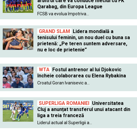
arbitrul care va conduce meciul cu FK
Qarabag, din Europa League
FCSB va evolua împotriva...
GRAND SLAM
Lidera mondială a
tenisului feminin, un nou duel cu buna sa
prietenă: „Pe teren suntem adversare,
nu e loc de prietenie”
WTA
Fostul antrenor al lui Djokovic
încheie colaborarea cu Elena Rybakina
Croatul Goran Ivanisevic a...
SUPERLIGA ROMANIEI
Universitatea
Cluj a anunțat transferul unui atacant din
liga a treia franceză
Liderul actual al Superligii a...