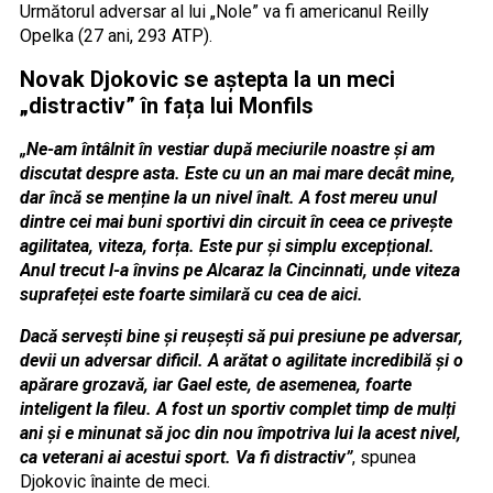
Următorul adversar al lui „Nole” va fi americanul Reilly
Opelka (27 ani, 293 ATP).
Novak Djokovic se aștepta la un meci
„distractiv” în fața lui Monfils
„Ne-am întâlnit în vestiar după meciurile noastre și am
discutat despre asta. Este cu un an mai mare decât mine,
dar încă se menține la un nivel înalt. A fost mereu unul
dintre cei mai buni sportivi din circuit în ceea ce privește
agilitatea, viteza, forța. Este pur și simplu excepțional.
Anul trecut l-a învins pe Alcaraz la Cincinnati, unde viteza
suprafeței este foarte similară cu cea de aici.
Dacă servești bine și reușești să pui presiune pe adversar,
devii un adversar dificil. A arătat o agilitate incredibilă și o
apărare grozavă, iar Gael este, de asemenea, foarte
inteligent la fileu. A fost un sportiv complet timp de mulți
ani și e minunat să joc din nou împotriva lui la acest nivel,
ca veterani ai acestui sport. Va fi distractiv”
, spunea
Djokovic înainte de meci.