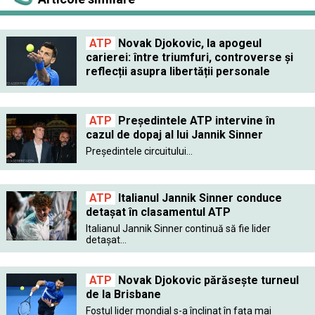
ATP
Novak Djokovic, la apogeul
carierei: între triumfuri, controverse și
reflecții asupra libertății personale
ATP
Preşedintele ATP intervine în
cazul de dopaj al lui Jannik Sinner
Preşedintele circuitului...
ATP
Italianul Jannik Sinner conduce
detașat în clasamentul ATP
Italianul Jannik Sinner continuă să fie lider
detașat...
ATP
Novak Djokovic părăsește turneul
de la Brisbane
Fostul lider mondial s-a înclinat în fața mai