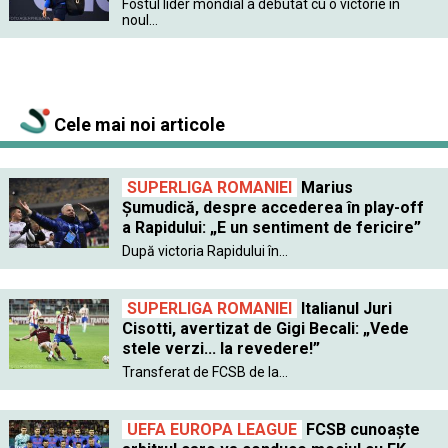
Fostul lider mondial a debutat cu o victorie în
noul...
Cele mai noi articole
SUPERLIGA ROMANIEI
Marius
Șumudică, despre accederea în play-off
a Rapidului: „E un sentiment de fericire”
După victoria Rapidului în...
SUPERLIGA ROMANIEI
Italianul Juri
Cisotti, avertizat de Gigi Becali: „Vede
stele verzi... la revedere!”
Transferat de FCSB de la...
UEFA EUROPA LEAGUE
FCSB cunoaște