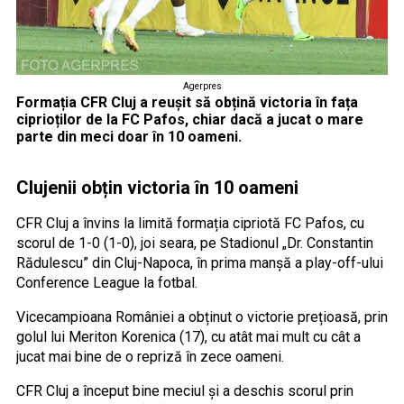
Agerpres
Formația CFR Cluj a reușit să obțină victoria în fața
ciprioților de la FC Pafos, chiar dacă a jucat o mare
parte din meci doar în 10 oameni.
Clujenii obțin victoria în 10 oameni
CFR Cluj a învins la limită formația cipriotă FC Pafos, cu
scorul de 1-0 (1-0), joi seara, pe Stadionul „Dr. Constantin
Rădulescu” din Cluj-Napoca, în prima manșă a play-off-ului
Conference League la fotbal.
Vicecampioana României a obținut o victorie prețioasă, prin
golul lui Meriton Korenica (17), cu atât mai mult cu cât a
jucat mai bine de o repriză în zece oameni.
CFR Cluj a început bine meciul și a deschis scorul prin