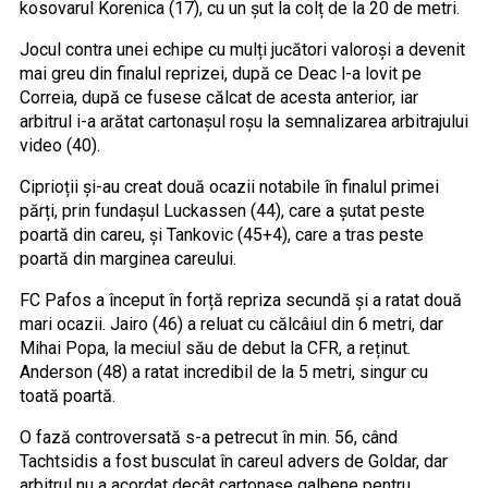
kosovarul Korenica (17), cu un șut la colț de la 20 de metri.
Jocul contra unei echipe cu mulți jucători valoroși a devenit
mai greu din finalul reprizei, după ce Deac l-a lovit pe
Correia, după ce fusese călcat de acesta anterior, iar
arbitrul i-a arătat cartonașul roșu la semnalizarea arbitrajului
video (40).
Ciprioții și-au creat două ocazii notabile în finalul primei
părți, prin fundașul Luckassen (44), care a șutat peste
poartă din careu, și Tankovic (45+4), care a tras peste
poartă din marginea careului.
FC Pafos a început în forță repriza secundă și a ratat două
mari ocazii. Jairo (46) a reluat cu călcâiul din 6 metri, dar
Mihai Popa, la meciul său de debut la CFR, a reținut.
Anderson (48) a ratat incredibil de la 5 metri, singur cu
toată poartă.
O fază controversată s-a petrecut în min. 56, când
Tachtsidis a fost busculat în careul advers de Goldar, dar
arbitrul nu a acordat decât cartonașe galbene pentru