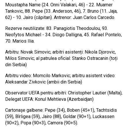
Moustapha Name (24. Onni Valakari, 46) - 22. Muamer
Tankovic, 88. Pepe (33. Anderson, 46), 7. Bruno (11. Jaja,
62) - 10. Jairo (căpitan). Antrenor: Juan Carlos Carcedo.
Rezerve neutilizate: 83. Panagiotis Theodoulou, 93.
Neofytos Michael - 34. Diogo Dalligna, 45. Rafael Pontelo,
70. Marios Ilia.
Arbitru: Novak Simovic; arbitri asistenți: Nikola Djorovic,
Milos Simovic; al patrulea oficial: Stanko Ostracanin (toți
din Serbia)
Arbitru video: Momcilo Markovic; arbitru asistent video:
Aleksandar Zivkovic (ambii din Serbia)
Observator UEFA pentru arbitri: Christopher Lautier (Malta);
Delegat UEFA: Konul Mehtieva (Azerbaidjan)
Cartonașe galbene: Pepe (34), Boben (45+1), Tachtsidis
(59), Bîrligea (59), Jairo (88), Goldar (90+1), Luckassen
(90+2), Popa (90+3), Camora (90+5).