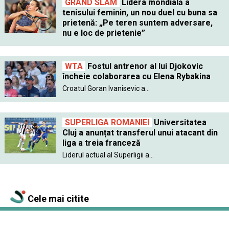
GRAND SLAM
Lidera mondială a
tenisului feminin, un nou duel cu buna sa
prietenă: „Pe teren suntem adversare,
nu e loc de prietenie”
WTA
Fostul antrenor al lui Djokovic
încheie colaborarea cu Elena Rybakina
Croatul Goran Ivanisevic a...
SUPERLIGA ROMANIEI
Universitatea
Cluj a anunțat transferul unui atacant din
liga a treia franceză
Liderul actual al Superligii a...
Cele mai citite