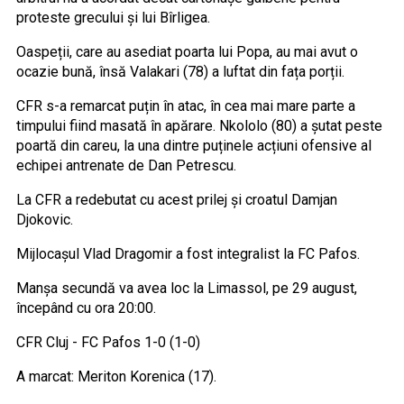
proteste grecului și lui Bîrligea.
Oaspeții, care au asediat poarta lui Popa, au mai avut o
ocazie bună, însă Valakari (78) a luftat din fața porții.
CFR s-a remarcat puțin în atac, în cea mai mare parte a
timpului fiind masată în apărare. Nkololo (80) a șutat peste
poartă din careu, la una dintre puținele acțiuni ofensive al
echipei antrenate de Dan Petrescu.
La CFR a redebutat cu acest prilej și croatul Damjan
Djokovic.
Mijlocașul Vlad Dragomir a fost integralist la FC Pafos.
Manșa secundă va avea loc la Limassol, pe 29 august,
începând cu ora 20:00.
CFR Cluj - FC Pafos 1-0 (1-0)
A marcat: Meriton Korenica (17).