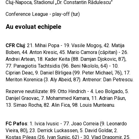
Cluj-Napoca, Stadionul „Dr. Constantin Rădulescu”
Conference League - play-off (tur)
Au evoluat echipele
CFR
Cluj
: 21. Mihai Popa - 19. Vasile Mogoș, 42. Matija
Boben, 44. Anton Kresic, 45. Mario Camora (căpitan) - 26.
Andrei Artean, 18. Kader Keita (88. Damjan Djokovic, 87),
77. Panagiotis Tachtsidis (96. Beni Nkololo, 64) - 10.
Ciprian Deac, 9. Daniel Bîrligea (99. Peter Michael, 76), 17.
Meriton Korenica (3. Aly Abeid, 87). Antrenor: Dan Petrescu.
Rezerve neutilizate: 89. Otto Hindrich - 4. Leo Bolgado, 5.
Danijel Graovac, 7. Mohammed Kamara, 11. Adrian Păun,
13. Simao Rocha, 82. Alin Fica, 98. Louis Munteanu.
FC Pafos
: 1. Ivica Ivusic - 77. Joao Correia (9. Leonardo
Vieira, 80), 23. Derrick Luckassen, 5. David Goldar, 2.
Kostas Pileas (26. Ivan Sunjic, 62) - 30. Vlad Dragomir, 25.