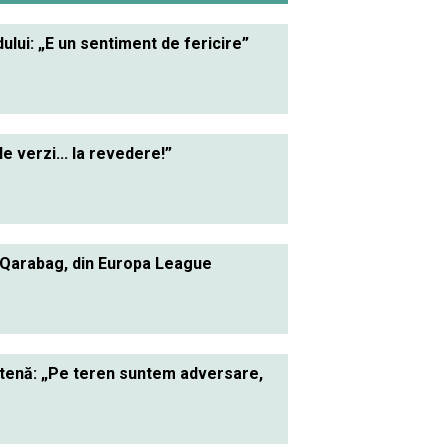
lui: „E un sentiment de fericire”
le verzi... la revedere!”
 Qarabag, din Europa League
ietenă: „Pe teren suntem adversare,