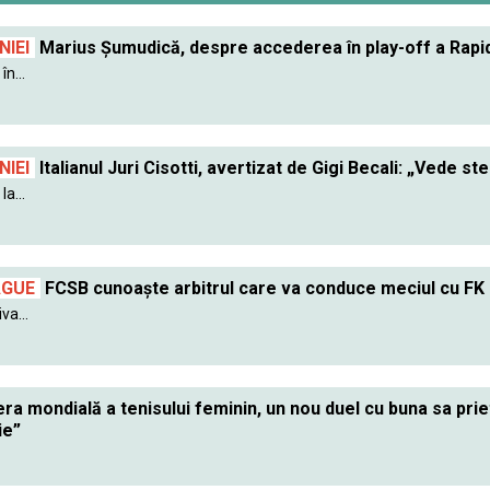
IEI
Marius Șumudică, despre accederea în play-off a Rapidu
în...
IEI
Italianul Juri Cisotti, avertizat de Gigi Becali: „Vede ste
a...
AGUE
FCSB cunoaște arbitrul care va conduce meciul cu FK
va...
ra mondială a tenisului feminin, un nou duel cu buna sa pr
ie”