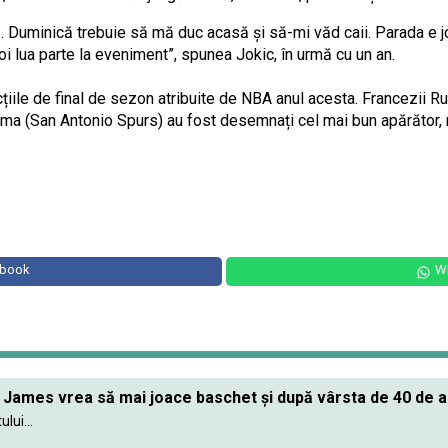
ă. Duminică trebuie să mă duc acasă și să-mi văd caii. Parada e jo
i lua parte la eveniment”, spunea Jokic, în urmă cu un an.
ncțiile de final de sezon atribuite de NBA anul acesta. Francezii 
 (San Antonio Spurs) au fost desemnați cel mai bun apărător, r
ebook
W
James vrea să mai joace baschet și după vârsta de 40 de an
lui...