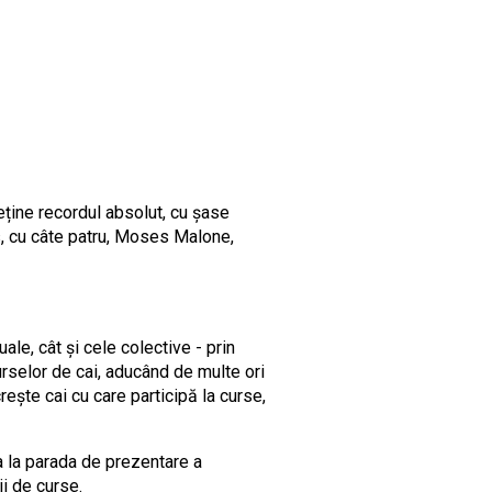
ține recordul absolut, cu șase
s, cu câte patru, Moses Malone,
le, cât și cele colective - prin
urselor de cai, aducând de multe ori
rește cai cu care participă la curse,
pa la parada de prezentare a
ii de curse.