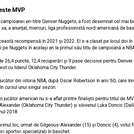
l este MVP
a campioanei en-titre Denver Nuggets, a fost desemnat cel mai b
ra sa, a anunțat, miercuri, liga profesionistă nord-americană de ba
această recompensă în 2021 și 2022. El s-a clasat pe locul doi î
o pe Nuggets în același an la primul său titlu de campioană a NB
e 26,4 puncte, 12,4 recuperări și 9 pase decisive pentru Denver. D
Vest cu liderul Oklahoma City Thunder.
 jucător din istoria NBA, după Oscar Robertson în anii '60, care î
în cursul unui singur sezon.
un jucător american nu s-a aflat printre finaliștii pentru titlul de
-Alexander (Oklahoma City Thunder) și slovenul Luka Doncic (Dal
nul 2018.
primul loc, urmat de Gilgeous-Alexander (15) și Doncic (4), votul f
ori sportivi specializați în baschet.