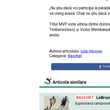
„Nu știu dacă voi participa la parad
să merg acasă. Chiar nu știu dacă vo
Titlul MVP este ultima dintre disti
Timberwolves) și Victor Wembanyama
anului.
Autorul articolului:
Iulia Horovei
Categorie:
Baschet
Fac
Articole similare
BASCHET
LeBron 
Superstarul campionatu