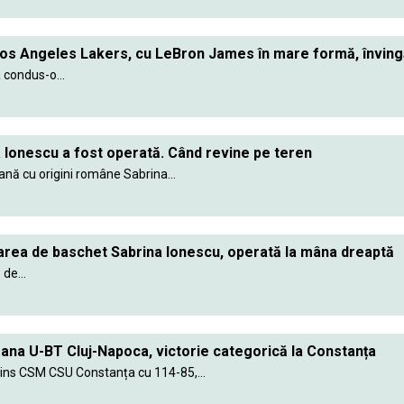
os Angeles Lakers, cu LeBron James în mare formă, învin
 condus-o...
 Ionescu a fost operată. Când revine pe teren
nă cu origini române Sabrina...
rea de baschet Sabrina Ionescu, operată la mâna dreaptă
de...
na U-BT Cluj-Napoca, victorie categorică la Constanța
vins CSM CSU Constanța cu 114-85,...