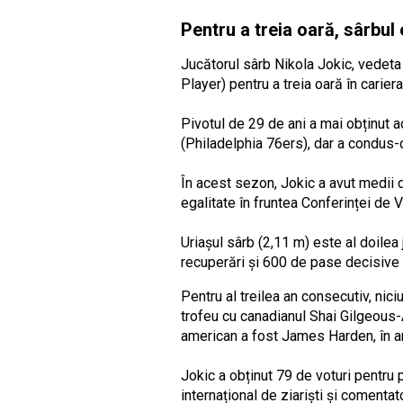
Pentru a treia oară, sârbu
Jucătorul sârb Nikola Jokic, vedet
Player) pentru a treia oară în carie
Pivotul de 29 de ani a mai obținut 
(Philadelphia 76ers), dar a condus-
În acest sezon, Jokic a avut medii d
egalitate în fruntea Conferinței de 
Uriașul sârb (2,11 m) este al doilea
recuperări și 600 de pase decisive 
Pentru al treilea an consecutiv, nici
trofeu cu canadianul Shai Gilgeous
american a fost James Harden, în a
Jokic a obținut 79 de voturi pentru 
internațional de ziariști și comentat