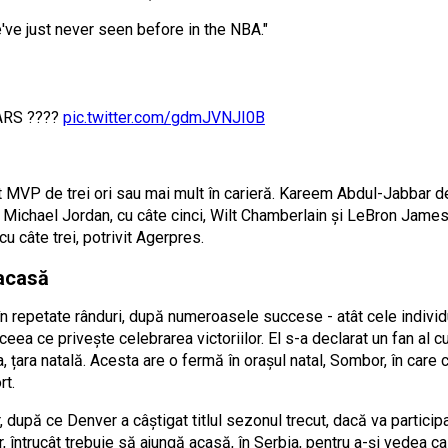
've just never seen before in the NBA."
ARS ????
pic.twitter.com/gdmJVNJI0B
 MVP de trei ori sau mai mult în carieră. Kareem Abdul-Jabbar de
i Michael Jordan, cu câte cinci, Wilt Chamberlain și LeBron Jame
u câte trei, potrivit Agerpres.
 acasă
în repetate rânduri, după numeroasele succese - atât cele individua
eea ce privește celebrarea victoriilor. El s-a declarat un fan al c
, țara natală. Acesta are o fermă în orașul natal, Sombor, în care c
rt.
r, după ce Denver a câștigat titlul sezonul trecut, dacă va partici
r, întrucât trebuie să ajungă acasă, în Serbia, pentru a-și vedea ca