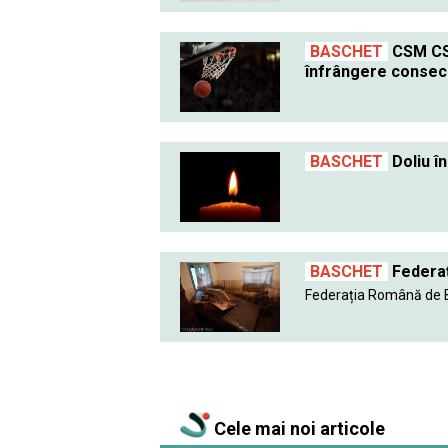
BASCHET
CSM CSU
înfrângere consec
BASCHET
Doliu î
BASCHET
Federaț
Federația Română de B
Cele mai noi articole