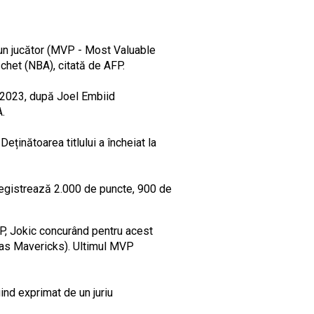
un jucător (MVP - Most Valuable
schet (NBA), citată de AFP.
n 2023, după Joel Embiid
A.
eținătoarea titlului a încheiat la
nregistrează 2.000 de puncte, 900 de
 MVP, Jokic concurând pentru acest
las Mavericks). Ultimul MVP
iind exprimat de un juriu