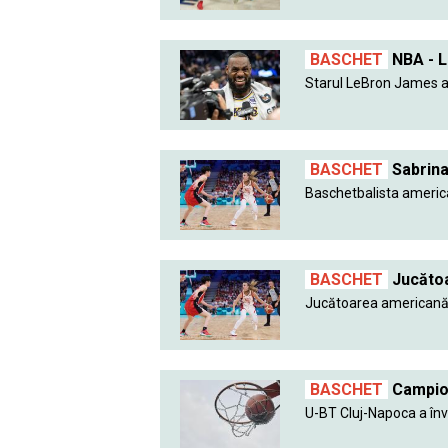
BASCHET
NBA - L
Starul LeBron James a
BASCHET
Sabrina
Baschetbalista america
BASCHET
Jucătoa
Jucătoarea americană 
BASCHET
Campioa
U-BT Cluj-Napoca a în