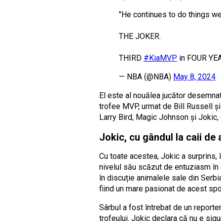
"He continues to do things we
THE JOKER.
THIRD
#KiaMVP
in FOUR YE
— NBA (@NBA)
May 8, 2024
El este al nouălea jucător desemnat
trofee MVP, urmat de Bill Russell ș
Larry Bird, Magic Johnson și Jokic, c
Jokic, cu gândul la caii de
Cu toate acestea, Jokic a surprins, 
nivelul său scăzut de entuziasm în c
în discuție animalele sale din Serbia
fiind un mare pasionat de acest spo
Sârbul a fost întrebat de un reporte
trofeului. Jokic declara că nu e sigu