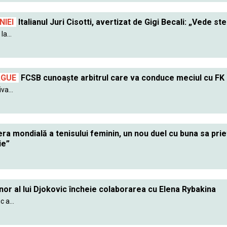
IEI
Italianul Juri Cisotti, avertizat de Gigi Becali: „Vede ste
a...
AGUE
FCSB cunoaște arbitrul care va conduce meciul cu FK
va...
ra mondială a tenisului feminin, un nou duel cu buna sa pr
ie”
nor al lui Djokovic încheie colaborarea cu Elena Rybakina
 a...