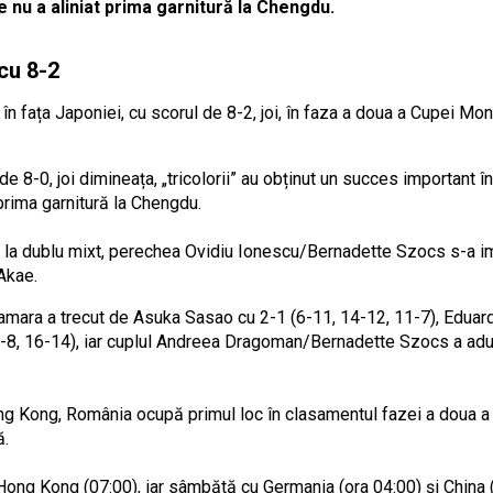
 nu a aliniat prima garnitură la Chengdu.
cu 8-2
 în fața Japoniei, cu scorul de 8-2, joi, în faza a doua a Cupei M
 8-0, joi dimineața, „tricolorii” au obținut un succes important în 
prima garnitură la Chengdu.
, la dublu mixt, perechea Ovidiu Ionescu/Bernadette Szocs s-a im
Akae.
Samara a trecut de Asuka Sasao cu 2-1 (6-11, 14-12, 11-7), Eduar
1-8, 16-14), iar cuplul Andreea Dragoman/Bernadette Szocs a adus
ong Kong, România ocupă primul loc în clasamentul fazei a doua a 
ă.
 Hong Kong (07:00), iar sâmbătă cu Germania (ora 04:00) și China (