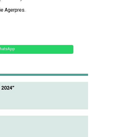
rie Agerpres.
hatsApp
i 2024”