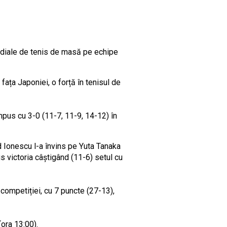
ondiale de tenis de masă pe echipe
fața Japoniei, o forță în tenisul de
pus cu 3-0 (11-7, 11-9, 14-12) în
d Ionescu l-a învins pe Yuta Tanaka
 victoria câștigând (11-6) setul cu
competiției, cu 7 puncte (27-13),
ora 13:00).