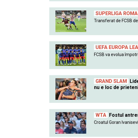
SUPERLIGA ROMAN
Transferat de FCSB de l
UEFA EUROPA LE
FCSB va evolua împotri
GRAND SLAM
Lide
nu e loc de prieten
WTA
Fostul antre
Croatul Goran Ivanisevic