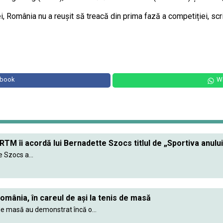
ei, România nu a reușit să treacă din prima fază a competiției, sc
ebook
W
RTM îi acordă lui Bernadette Szocs titlul de „Sportiva anulu
 Szocs a...
omânia, în careul de aşi la tenis de masă
s de masă au demonstrat încă o...