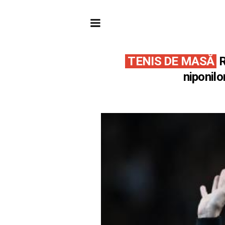
TENIS DE MASĂ
R
niponilo