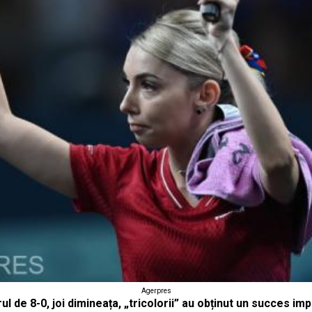
Agerpres
 de 8-0, joi dimineața, „tricolorii” au obținut un succes impo