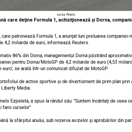
sursa: Pexels
nă care deţine Formula 1, achiziţionează şi Dorna, compa
 care patronează Formula 1, a anunţat luni preluarea companiei
e 4,2 miliarde de euro, informează Reuters.
imativ 86% din Dorna, managementul Dorna păstrând aproximativ 1
paniei pentru Dorna/MotoGP de 4,2 miliarde de euro (4,53 miliarde
de euro', se arată într-un comunicat difuzat de MotoGP.
rtofoliul de active sportive şi de divertisment de prim plan prin
 Liberty Media.
elo Ezpeleta, a spus la rândul său: "Suntem încântaţi de ceea c
fanii curselor"
ână la sfârşitul anului, sub rezerva avizelor şi aprobărilor din par