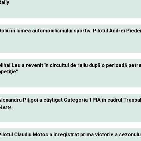
ally
oliu în lumea automobilismului sportiv. Pilotul Andrei Piede
ihai Leu a revenit în circuitul de raliu după o perioadă petre
petiţie"
lexandru Piţigoi a câştigat Categoria 1 FIA în cadrul Transa
i este...
ilotul Claudiu Motoc a înregistrat prima victorie a sezonulu