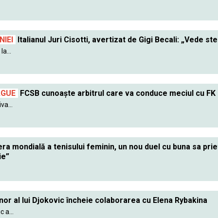
IEI
Italianul Juri Cisotti, avertizat de Gigi Becali: „Vede ste
a...
AGUE
FCSB cunoaște arbitrul care va conduce meciul cu FK
va...
ra mondială a tenisului feminin, un nou duel cu buna sa pr
ie”
nor al lui Djokovic încheie colaborarea cu Elena Rybakina
 a...