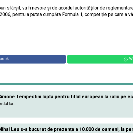
un sfârşit, va fi nevoie şi de acordul autorităţilor de reglementare
n 2006, pentru a putea cumpăra Formula 1, competiţie pe care a vâ
ebook
W
imone Tempestini luptă pentru titlul european la raliu pe e
ul lui...
ihai Leu s-a bucurat de prezența a 10.000 de oameni, la pe