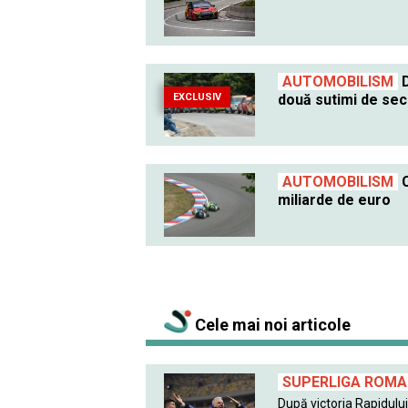
AUTOMOBILISM
D
EXCLUSIV
două sutimi de se
AUTOMOBILISM
C
miliarde de euro
Cele mai noi articole
SUPERLIGA ROMAN
După victoria Rapidului 