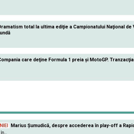
ramatism total la ultima ediţie a Campionatului Naţional de Vi
cundă
ompania care deţine Formula 1 preia şi MotoGP. Tranzacţia
IEI
Marius Șumudică, despre accederea în play-off a Rapidu
în...