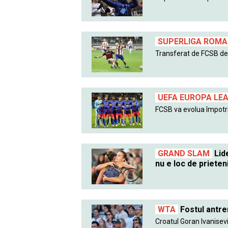
SUPERLIGA ROMAN
Transferat de FCSB de l
UEFA EUROPA LE
FCSB va evolua împotri
GRAND SLAM
Lide
nu e loc de prieten
WTA
Fostul antre
Croatul Goran Ivanisevic