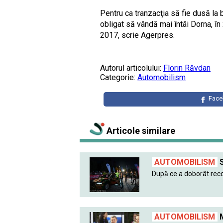
Pentru ca tranzacţia să fie dusă la b
obligat să vândă mai întâi Dorna, î
2017, scrie Agerpres.
Autorul articolului:
Florin Răvdan
Categorie:
Automobilism
Fac
Articole similare
AUTOMOBILISM
S
După ce a doborât record
AUTOMOBILISM
M