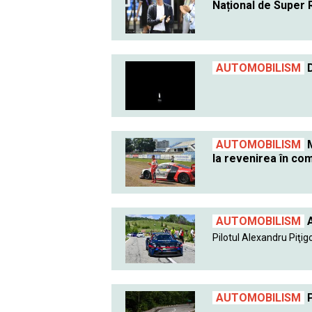
Național de Super R
AUTOMOBILISM
D
AUTOMOBILISM
M
la revenirea în com
AUTOMOBILISM
A
Pilotul Alexandru Piţigo
AUTOMOBILISM
P