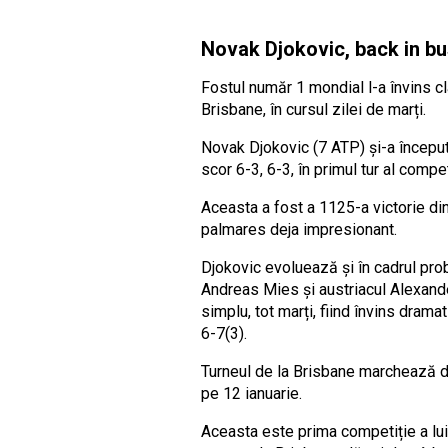
Novak Djokovic, back in bus
Fostul număr 1 mondial l-a învins cl
Brisbane, în cursul zilei de marți.
Novak Djokovic (7 ATP) și-a început
scor 6-3, 6-3, în primul tur al compe
Aceasta a fost a 1125-a victorie din
palmares deja impresionant.
Djokovic evoluează și în cadrul prob
Andreas Mies și austriacul Alexander
simplu, tot marți, fiind învins drama
6-7(3).
Turneul de la Brisbane marchează de
pe 12 ianuarie.
Aceasta este prima competiție a lui 