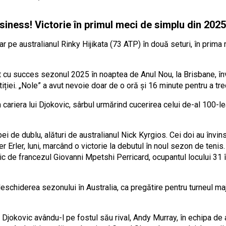
iness! Victorie în primul meci de simplu din 2025
ar pe australianul Rinky Hijikata (73 ATP) în două seturi, în prima
 cu succes sezonul 2025 în noaptea de Anul Nou, la Brisbane, înv
tiției. „Nole” a avut nevoie doar de o oră și 16 minute pentru a tr
 cariera lui Djokovic, sârbul urmărind cucerirea celui de-al 100-le
ei de dublu, alături de australianul Nick Kyrgios. Cei doi au înv
 Erler, luni, marcând o victorie la debutul în noul sezon de tenis.
tic de francezul Giovanni Mpetshi Perricard, ocupantul locului 31 în
schiderea sezonului în Australia, ca pregătire pentru turneul maj
Djokovic avându-l pe fostul său rival, Andy Murray, în echipa de a