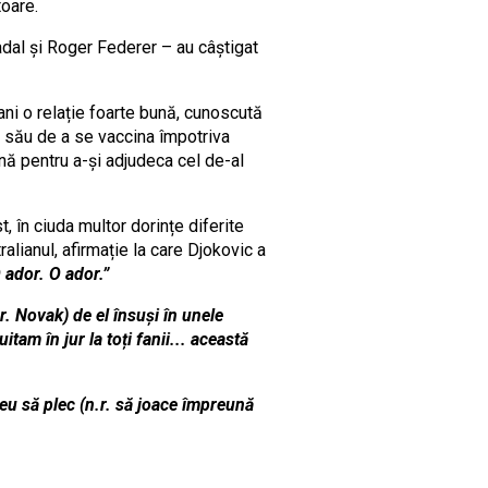
toare.
Nadal și Roger Federer – au câștigat
ani o relație foarte bună, cunoscută
ui său de a se vaccina împotriva
ină pentru a-și adjudeca cel de-al
 în ciuda multor dorințe diferite
ralianul, afirmație la care Djokovic a
 ador. O ador.”
r. Novak) de el însuși în unele
tam în jur la toți fanii... această
eu să plec (n.r. să joace împreună