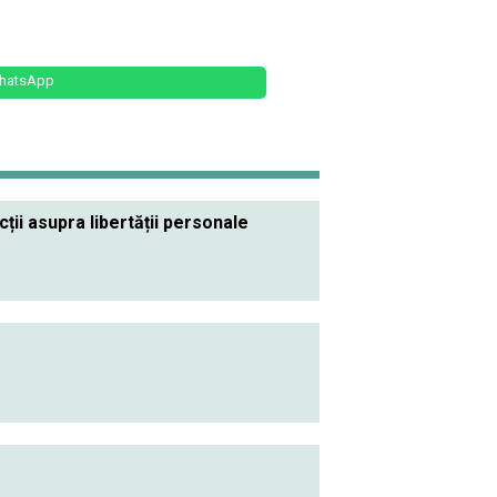
hatsApp
ții asupra libertății personale