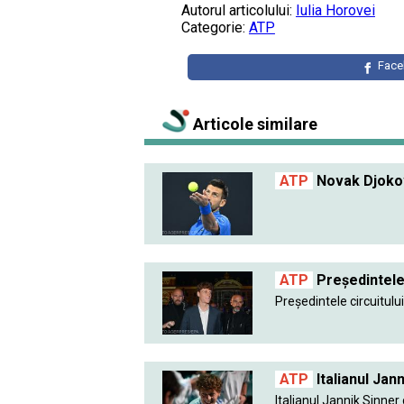
Autorul articolului:
Iulia Horovei
Categorie:
ATP
Fac
Articole similare
ATP
Novak Djokovi
ATP
Preşedintele 
Preşedintele circuitului.
ATP
Italianul Jan
Italianul Jannik Sinner 