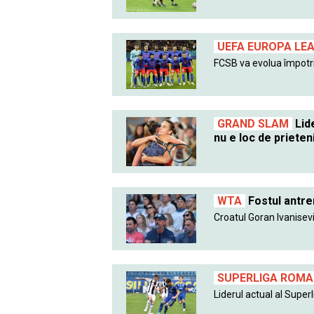
UEFA EUROPA LE
FCSB va evolua împotri
GRAND SLAM
Lide
nu e loc de prieten
WTA
Fostul antre
Croatul Goran Ivanisevic
SUPERLIGA ROMAN
Liderul actual al Superlig