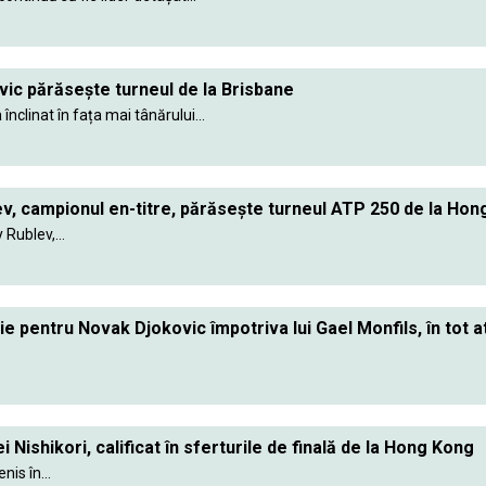
ic părăsește turneul de la Brisbane
 înclinat în fața mai tânărului...
v, campionul en-titre, părăsește turneul ATP 250 de la Hon
Rublev,...
ie pentru Novak Djokovic împotriva lui Gael Monfils, în tot 
 Nishikori, calificat în sferturile de finală de la Hong Kong
is în...