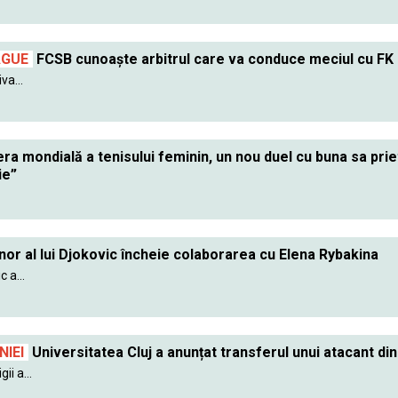
AGUE
FCSB cunoaște arbitrul care va conduce meciul cu FK
va...
ra mondială a tenisului feminin, un nou duel cu buna sa pr
ie”
nor al lui Djokovic încheie colaborarea cu Elena Rybakina
 a...
IEI
Universitatea Cluj a anunțat transferul unui atacant din
ii a...