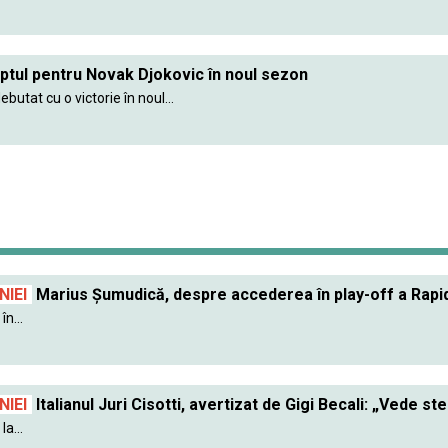
ptul pentru Novak Djokovic în noul sezon
ebutat cu o victorie în noul...
IEI
Marius Șumudică, despre accederea în play-off a Rapidu
în...
IEI
Italianul Juri Cisotti, avertizat de Gigi Becali: „Vede ste
a...