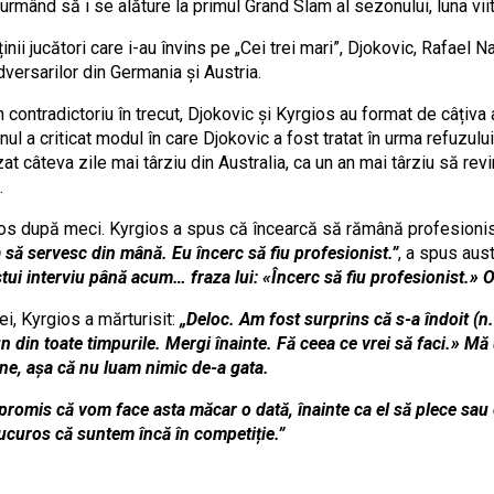
 urmând să i se alăture la primul Grand Slam al sezonului, luna vii
inii jucători care i-au învins pe „Cei trei mari”, Djokovic, Rafael 
dversarilor din Germania și Austria.
 contradictoriu în trecut, Djokovic și Kyrgios au format de câțiva 
ul a criticat modul în care Djokovic a fost tratat în urma refuzul
at câteva zile mai târziu din Australia, ca un an mai târziu să rev
.
uros după meci. Kyrgios a spus că încearcă să rămână profesionist,
 să servesc din mână. Eu încerc să fiu profesionist.”
, a spus aust
ui interviu până acum… fraza lui: «Încerc să fiu profesionist.» O
ei, Kyrgios a mărturisit:
„Deloc. Am fost surprins că s-a îndoit (n.
din toate timpurile. Mergi înainte. Fă ceea ce vrei să faci.» Mă ui
ine, așa că nu luam nimic de-a gata.
 promis că vom face asta măcar o dată, înainte ca el să plece sau 
bucuros că suntem încă în competiție.”