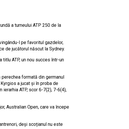
 rundă a turneului ATP 250 de la
ingându-l pe favoritul gazdelor,
ece de jucătorul născut la Sydney.
a titlu ATP, un nou succes într-un
ins perechea formată din germanul
 Kyrgios a jucat și în proba de
 ierarhia ATP, scor 6-7(2), 7-6(4),
or, Australian Open, care va începe
ntrenori, deși scoțianul nu este