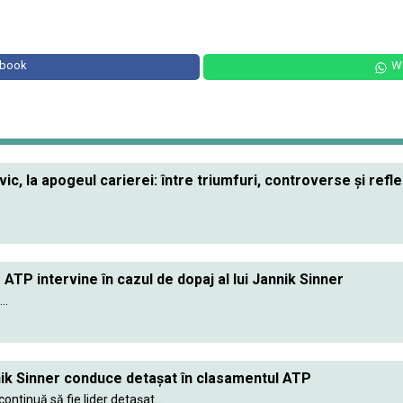
ebook
W
c, la apogeul carierei: între triumfuri, controverse și reflec
ATP intervine în cazul de dopaj al lui Jannik Sinner
..
nik Sinner conduce detașat în clasamentul ATP
continuă să fie lider detașat...