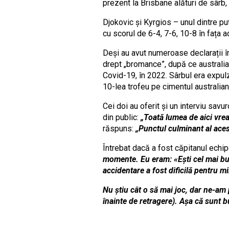
prezent la Brisbane alături de sârb,
Djokovic și Kyrgios – unul dintre puț
cu scorul de 6-4, 7-6, 10-8 în fața a
Deși au avut numeroase declarații în
drept „bromance”, după ce australian
Covid-19, în 2022. Sârbul era expulz
10-lea trofeu pe cimentul australian
Cei doi au oferit și un interviu sav
din public:
„Toată lumea de aici vrea
răspuns:
„Punctul culminant al acest
Întrebat dacă a fost căpitanul echip
momente. Eu eram: «Ești cel mai bun 
accidentare a fost dificilă pentru m
Nu știu cât o să mai joc, dar ne-am
înainte de retragere). Așa că sunt 