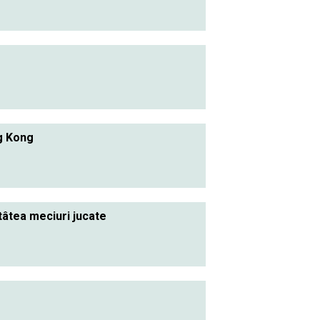
g Kong
atâtea meciuri jucate