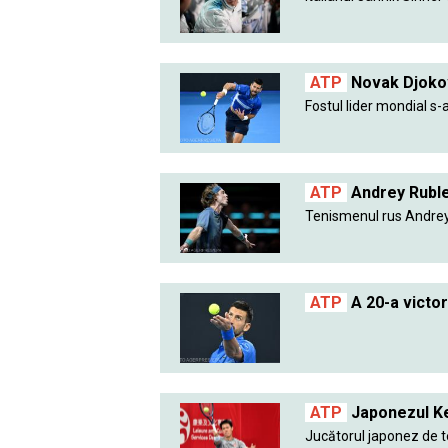
ATP
Novak Djokov
Fostul lider mondial s-a
ATP
Andrey Ruble
Tenismenul rus Andrey 
ATP
A 20-a victor
ATP
Japonezul Kei
Jucătorul japonez de ten