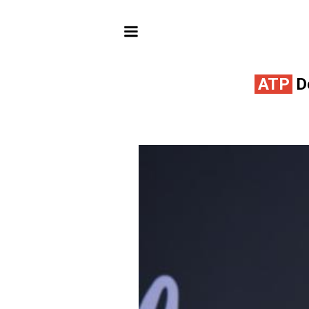
ATP
De