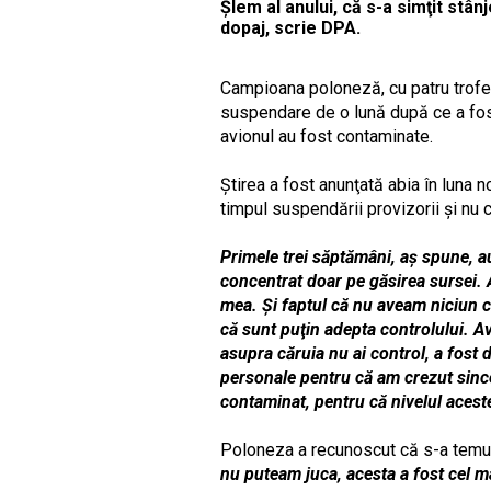
Şlem al anului, că s-a simţit stâ
dopaj, scrie DPA.
Campioana poloneză, cu patru trofee 
suspendare de o lună după ce a fos
avionul au fost contaminate.
Ştirea a fost anunţată abia în luna 
timpul suspendării provizorii şi nu 
Primele trei săptămâni, aş spune, a
concentrat doar pe găsirea sursei. 
mea. Şi faptul că nu aveam niciun con
că sunt puţin adepta controlului. A
asupra căruia nu ai control, a fost
personale pentru că am crezut since
contaminat, pentru că nivelul aceste
Poloneza a recunoscut că s-a temut d
nu puteam juca, acesta a fost cel m