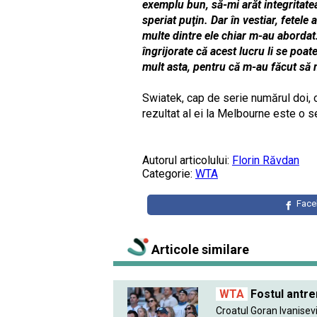
exemplu bun, să-mi arăt integritat
speriat puţin. Dar în vestiar, fetel
multe dintre ele chiar m-au abordat.
îngrijorate că acest lucru li se poa
mult asta, pentru că m-au făcut să 
Swiatek, cap de serie numărul doi, o
rezultat al ei la Melbourne este o s
Autorul articolului:
Florin Răvdan
Categorie:
WTA
Fac
Articole similare
WTA
Fostul antre
Croatul Goran Ivanisevic