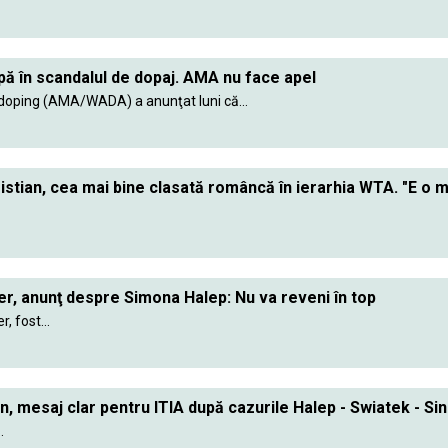
ă în scandalul de dopaj. AMA nu face apel
doping (AMA/WADA) a anunţat luni că...
istian, cea mai bine clasată româncă în ierarhia WTA. "E o m
r, anunţ despre Simona Halep: Nu va reveni în top
, fost...
, mesaj clar pentru ITIA după cazurile Halep - Swiatek - Si
.