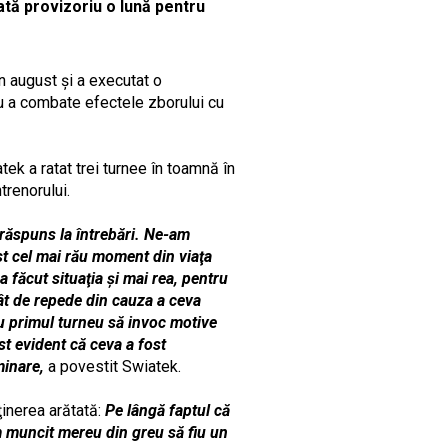
dată provizoriu o lună pentru
n august şi a executat o
u a combate efectele zborului cu
ek a ratat trei turnee în toamnă în
trenorului.
 răspuns la întrebări. Ne-am
st cel mai rău moment din viaţa
a făcut situaţia şi mai rea, pentru
tât de repede din cauza a ceva
ru primul turneu să invoc motive
t evident că ceva a fost
minare,
a povestit Swiatek.
ţinerea arătată:
Pe lângă faptul că
m muncit mereu din greu să fiu un