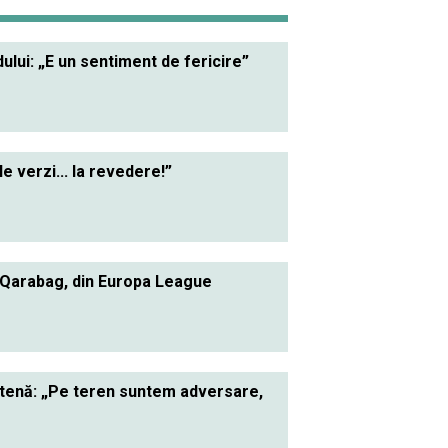
lui: „E un sentiment de fericire”
le verzi... la revedere!”
 Qarabag, din Europa League
ietenă: „Pe teren suntem adversare,