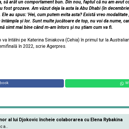
ea, să arăt un comportament bun. Din nou, faptul că nu am avut c
e au fost grozave. Am văzut deja la asta la Abu Dhabi (în decembr
 Ele au spus: 'Hei, cum putem evita asta? Există vreo modalitate 
te întâmpla şi lor. Sunt multe jucătoare de top, nu voi da nume, c
mă simt mai bine când m-am întors şi nu ştiam cum va fi.
 va întâlni pe Katerina Siniakova (Cehia) în primul tur la Australi
emifinală în 2022, scrie Agerpres.
ebook
W
nor al lui Djokovic încheie colaborarea cu Elena Rybakina
 a...