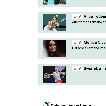
WTA
Anca Todoni, 
Jucătoarea română de 
WTA
Monica Nicule
Perechea româno-magh
WTA
Swiatek afir
Cele mai noi articole