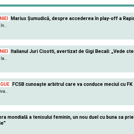
IEI
Marius Șumudică, despre accederea în play-off a Rapidu
în...
IEI
Italianul Juri Cisotti, avertizat de Gigi Becali: „Vede ste
a...
AGUE
FCSB cunoaște arbitrul care va conduce meciul cu FK
va...
ra mondială a tenisului feminin, un nou duel cu buna sa pr
ie”