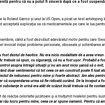
njenită pentru că nu a putut fi sinceră după ce a fost suspen
la Roland Garros şi unul la US Open, a picat un test antidoping î
t acceptată explicaţia sa că medicamentele pe care le lua pentr
noiembrie, când a fost dezvăluit adevăratul motiv pentru care Swiat
cel invocat iniţial: probleme personale, oboseala şi schimbarea an
u fost destul de haotice. Nu era nicio modalitate de a avea vreun
Ar trebuie să spun, cu siguranţă, că nu a fost uşor. Probabil a fo
trol asupra întregii situaţii şi nu am avut nicio şansă să o evit, 
vând doar sentimentul că tot ceea ce am construit poate fi luat a
 destul de nebunesc pentru mine şi foarte abstract. Am ales pent
r că suspendarea urma să fie ridicată curând. De la început a fos
i substanţe în urină era atât de scăzut încât trebuia să fie conta
e reacţia celorlalte jucătoare şi a mulţumit rivalelor pentru sus
ai rău lucru pentru mine, ceea ce ar spune oamenii. Pentru că a