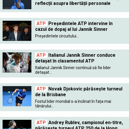
reflecții asupra libertății personale
ATP
Preşedintele ATP intervine în
cazul de dopaj al lui Jannik Sinner
Preşedintele circuitului...
ATP
Italianul Jannik Sinner conduce
detașat în clasamentul ATP
Italianul Jannik Sinner continuă să fie lider
detașat...
ATP
Novak Djokovic părăsește turneul
de la Brisbane
Fostul lider mondial s-a înclinat în fața mai
tânărului...
ATP
Andrey Rublev, campionul en-titre,
părăsește turneul ATP 250 de la Hong