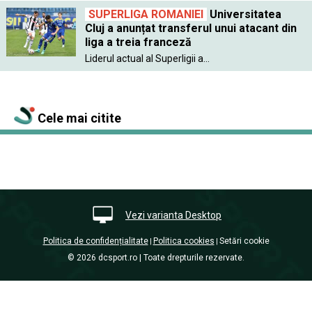
SUPERLIGA ROMANIEI
Universitatea
Cluj a anunțat transferul unui atacant din
liga a treia franceză
Liderul actual al Superligii a...
Cele mai citite
Vezi varianta Desktop
Politica de confidențialitate
Politica cookies
Setări cookie
|
|
© 2026 dcsport.ro | Toate drepturile rezervate.
nxt.196