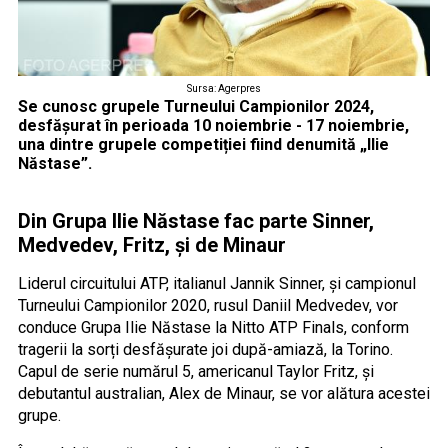
Sursa: Agerpres
Se cunosc grupele Turneului Campionilor 2024,
desfășurat în perioada 10 noiembrie - 17 noiembrie,
una dintre grupele competiției fiind denumită „Ilie
Năstase”.
Din Grupa Ilie Năstase fac parte Sinner,
Medvedev, Fritz, și de Minaur
Liderul circuitului ATP, italianul Jannik Sinner, și campionul
Turneului Campionilor 2020, rusul Daniil Medvedev, vor
conduce Grupa Ilie Năstase la Nitto ATP Finals, conform
tragerii la sorți desfășurate joi după-amiază, la Torino.
Capul de serie numărul 5, americanul Taylor Fritz, și
debutantul australian, Alex de Minaur, se vor alătura acestei
grupe.