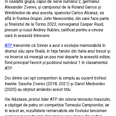
În cealaltă grupă, capul de serie numărul 2, germanul
Alexander Zverev, și campionul de la Roland Garros și
Wimbledon de anul acesta, spaniolul Carlos Alcaraz, se
află în fruntea Grupei John Newcombe, din care face parte
și finalistul de la Torino 2022, norvegianul Casper Ruud,
precum și rusul Andrey Rublev, calificat pentru a cincea
oară în această întrecere.
ATP
transmite că Sinner a avut o evoluție memorabilă în
drumul său spre finală, în fața fanilor din Italia anul trecut și
va încerca să meargă un pas mai departe la această ediție,
fiind principal favorit și jucătorul numărul 1 în clasamentul
ATP.
Doi dintre cei opt competitori la simplu au cucerit trofeul
înainte: Sascha Zverev (2018, 2021) și Daniil Medvedev
(2020) au obținut amândoi acest titlu.
Ilie Năstase, primul lider ATP din istoria tenisului masculin,
a câștigat de patru ori competiția Turneului Campionilor, iar
în acest an, rezultatele remarcabile ale fostului tenismen