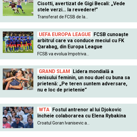
Cisotti, avertizat de Gigi Becali: „Vede
stele verzi... la revedere!”
Transferat de FCSB de la...
UEFA EUROPA LEAGUE
FCSB cunoaște
arbitrul care va conduce meciul cu FK
Qarabag, din Europa League
FCSB va evolua împotriva...
GRAND SLAM
Lidera mondială a
tenisului feminin, un nou duel cu buna sa
prietenă: „Pe teren suntem adversare,
nu e loc de prietenie”
WTA
Fostul antrenor al lui Djokovic
încheie colaborarea cu Elena Rybakina
Croatul Goran Ivanisevic a...