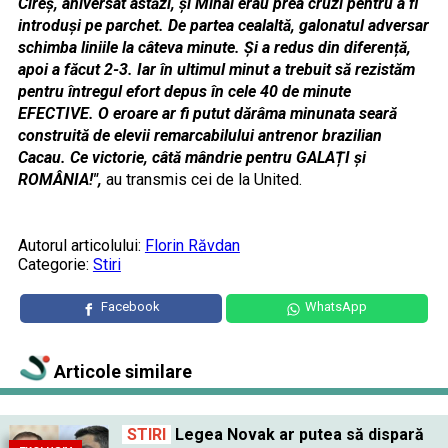
Cireș, aniversat astăzi, și Mihai erau prea cruzi pentru a fi
introduși pe parchet. De partea cealaltă, galonatul adversar
schimba liniile la câteva minute. Și a redus din diferență,
apoi a făcut 2-3. Iar în ultimul minut a trebuit să rezistăm
pentru întregul efort depus în cele 40 de minute
EFECTIVE. O eroare ar fi putut dărâma minunata seară
construită de elevii remarcabilului antrenor brazilian
Cacau. Ce victorie, câtă mândrie pentru GALAȚI și
ROMÂNIA!",
au transmis cei de la United.
Autorul articolului:
Florin Răvdan
Categorie:
Stiri
Facebook
WhatsApp
Articole similare
STIRI
Legea Novak ar putea să dispară