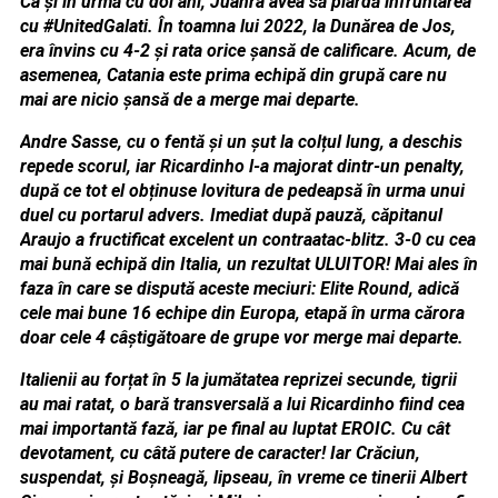
Ca și în urmă cu doi ani, Juanra avea să piardă înfruntarea
cu #UnitedGalati. În toamna lui 2022, la Dunărea de Jos,
era învins cu 4-2 și rata orice șansă de calificare. Acum, de
asemenea, Catania este prima echipă din grupă care nu
mai are nicio șansă de a merge mai departe.
Andre Sasse, cu o fentă și un șut la colțul lung, a deschis
repede scorul, iar Ricardinho l-a majorat dintr-un penalty,
după ce tot el obținuse lovitura de pedeapsă în urma unui
duel cu portarul advers. Imediat după pauză, căpitanul
Araujo a fructificat excelent un contraatac-blitz. 3-0 cu cea
mai bună echipă din Italia, un rezultat ULUITOR! Mai ales în
faza în care se dispută aceste meciuri: Elite Round, adică
cele mai bune 16 echipe din Europa, etapă în urma cărora
doar cele 4 câștigătoare de grupe vor merge mai departe.
Italienii au forțat în 5 la jumătatea reprizei secunde, tigrii
au mai ratat, o bară transversală a lui Ricardinho fiind cea
mai importantă fază, iar pe final au luptat EROIC. Cu cât
devotament, cu câtă putere de caracter! Iar Crăciun,
suspendat, și Boșneagă, lipseau, în vreme ce tinerii Albert