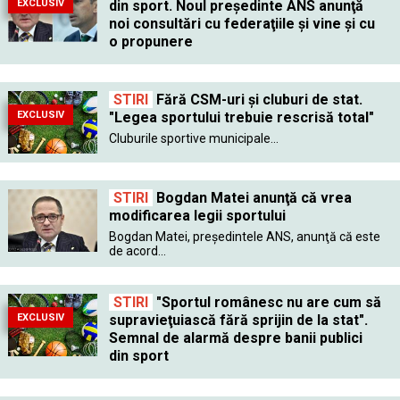
EXCLUSIV
din sport. Noul preşedinte ANS anunţă
noi consultări cu federaţiile şi vine şi cu
o propunere
STIRI
Fără CSM-uri şi cluburi de stat.
EXCLUSIV
"Legea sportului trebuie rescrisă total"
Cluburile sportive municipale...
STIRI
Bogdan Matei anunţă că vrea
modificarea legii sportului
Bogdan Matei, preşedintele ANS, anunţă că este
de acord...
STIRI
"Sportul românesc nu are cum să
EXCLUSIV
supravieţuiască fără sprijin de la stat".
Semnal de alarmă despre banii publici
din sport