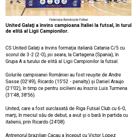
Federația Română de Fotbal
United Galaţi a învins campioana Italiei la futsal, în turul
de elită al Ligii Campionilor.
CS United Galaţi a învins formaţia italiană Catania C/5 cu
scorul de 3-2 (2-0), joi seara, la Cartagena (Spania), în
Grupa A a turului de elită al Ligii Campionilor la futsal.
Golurile campioanei României au fost reuşite de Andre
Sasse (02'49), Ricardo (15'52 - penalty) şi Daniel Araujo
(21'02), în timp ce pentru sicilieni au înscris Luis Turmena
(31'48, 38'56).
United, care a fost surclasată de Riga Futsal Club cu 6-0,
marţi, în meciul său de debut, a avut şi o bară în partida cu
italienii, prin Ricardo (24'08).
Antrenorul brazilian Cacau a început cu Victor Lopez