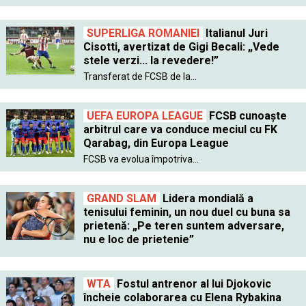
SUPERLIGA ROMANIEI
Italianul Juri
Cisotti, avertizat de Gigi Becali: „Vede
stele verzi... la revedere!”
Transferat de FCSB de la...
UEFA EUROPA LEAGUE
FCSB cunoaște
arbitrul care va conduce meciul cu FK
Qarabag, din Europa League
FCSB va evolua împotriva...
GRAND SLAM
Lidera mondială a
tenisului feminin, un nou duel cu buna sa
prietenă: „Pe teren suntem adversare,
nu e loc de prietenie”
WTA
Fostul antrenor al lui Djokovic
încheie colaborarea cu Elena Rybakina