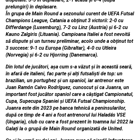
prelungiri) în deplasare.
În grupa de Main Round a sezonului curent de UEFA Futsal
Champions League, Catania a obținut 3 victorii: 2-0 cu
Differdange (Luxemburg), 7-2 cu Linz (Austria) și 6-2 cu
Kauno Zalgiris (Lituania). Campioana Italiei a fost nevoită
să dispute și un turneu preliminar, acolo unde a obținut tot
3 succese: 9-1 cu Europa (Gibraltar), 4-0 cu Utleira
(Norvegia) și 6-2 cu Hjorring (Danemarca).
Din lotul de jucători, așa cum s-a văzut și în această seară,
în afară de italieni, fac parte și alți futsaliști de top: un
brazilian, un portughez și un spaniol, iar antrenor este
Juan Ramón Calvo Rodríguez, cunoscut și ca Juanra, un
important fost jucător spaniol care a câștigat Campionatul,
Cupa, Supecupa Spaniei și UEFA Futsal Championship.
Juanra este din 2023 pe banca tehnică a peninsularilor,
după ce timp de 4 ani a fost antrenorul lui Haladás VSE
(Ungaria), club cu care a fost prezent în toamna lui 2022 la
Galați la o grupă de Main Round organizată de United.