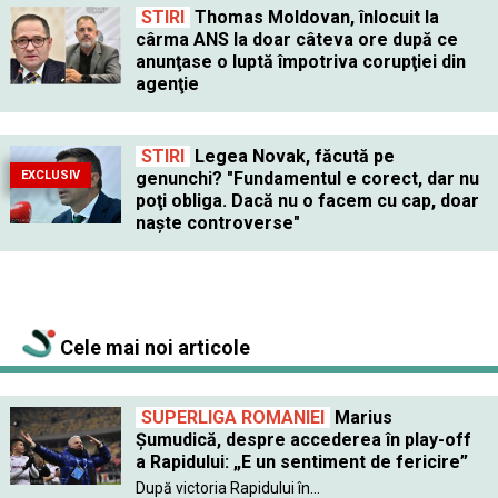
STIRI
Thomas Moldovan, înlocuit la
cârma ANS la doar câteva ore după ce
anunţase o luptă împotriva corupţiei din
agenţie
STIRI
Legea Novak, făcută pe
EXCLUSIV
genunchi? "Fundamentul e corect, dar nu
poţi obliga. Dacă nu o facem cu cap, doar
naşte controverse"
Cele mai noi articole
SUPERLIGA ROMANIEI
Marius
Șumudică, despre accederea în play-off
a Rapidului: „E un sentiment de fericire”
După victoria Rapidului în...