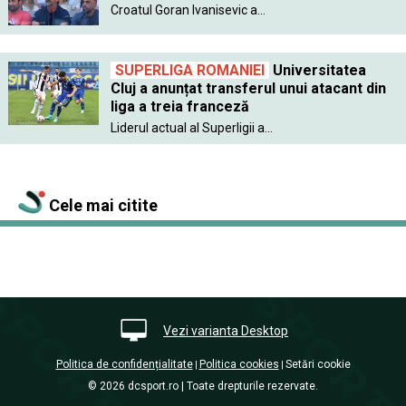
Croatul Goran Ivanisevic a...
SUPERLIGA ROMANIEI
Universitatea
Cluj a anunțat transferul unui atacant din
liga a treia franceză
Liderul actual al Superligii a...
Cele mai citite
Vezi varianta Desktop
Politica de confidențialitate
Politica cookies
Setări cookie
|
|
© 2026 dcsport.ro | Toate drepturile rezervate.