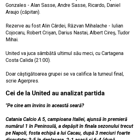
Gonzales - Alan Sasse, Andre Sasse, Ricardo, Daniel
Araujo (căpitan).
Rezerve au fost Alin Cârdei, Răzvan Mihalache - Iulian
Cojocaru, Robert Crişan, Darius Nastai, Albert Cireş, Tudor
Mihai.
United va juca sâmbătă ultimul său meci, cu Cartagena
Costa Calida (21:00).
Doar câştigătoarea grupei se va califica la turneul final,
scrie Agerpres.
Cei de la United au analizat partida
"Pe cine am învins în această seară?
Catania Calcio A 5, campioana Italiei, ajunsă în premieră
numărul 1 în Peninsulă, a depășit în finala sezonului trecut
pe Napoli, fosta echipă a lui Cacau, după 3 meciuri foarte
disputate: 3-5 în deplasare, 2-1 acasă și 6-4 (după