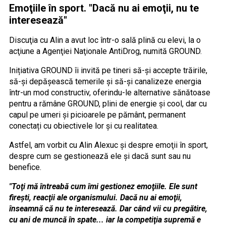
Emoţiile în sport. "Dacă nu ai emoţii, nu te
interesează"
Discuţia cu Alin a avut loc într-o sală plină cu elevi, la o
acţiune a Agenţiei Naţionale AntiDrog, numită GROUND.
Inițiativa GROUND îi invită pe tineri să-și accepte trăirile,
să-și depășească temerile și să-și canalizeze energia
într-un mod constructiv, oferindu-le alternative sănătoase
pentru a rămâne GROUND, plini de energie și cool, dar cu
capul pe umeri și picioarele pe pământ, permanent
conectați cu obiectivele lor și cu realitatea.
Astfel, am vorbit cu Alin Alexuc şi despre emoţii în sport,
despre cum se gestionează ele şi dacă sunt sau nu
benefice.
"Toţi mă întreabă cum îmi gestionez emoţiile. Ele sunt
fireşti, reacţii ale organismului. Dacă nu ai emoţii,
înseamnă că nu te interesează. Dar când vii cu pregătire,
cu ani de muncă în spate... iar la competiţia supremă e