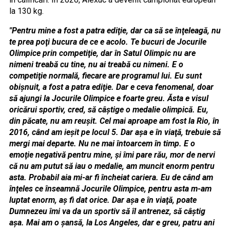
la 130 kg.
"Pentru mine a fost a patra ediţie, dar ca să se înţeleagă, nu
te prea poţi bucura de ce e acolo. Te bucuri de Jocurile
Olimpice prin competiţie, dar în Satul Olimpic nu are
nimeni treabă cu tine, nu ai treabă cu nimeni. E o
competiţie normală, fiecare are programul lui. Eu sunt
obişnuit, a fost a patra ediţie. Dar e ceva fenomenal, doar
să ajungi la Jocurile Olimpice e foarte greu. Ăsta e visul
oricărui sportiv, cred, să câştige o medalie olimpică. Eu,
din păcate, nu am reuşit. Cel mai aproape am fost la Rio, în
2016, când am ieşit pe locul 5. Dar aşa e în viaţă, trebuie să
mergi mai departe. Nu ne mai întoarcem în timp. E o
emoţie negativă pentru mine, şi îmi pare rău, mor de nervi
că nu am putut să iau o medalie, am muncit enorm pentru
asta. Probabil aia mi-ar fi încheiat cariera. Eu de când am
înţeles ce înseamnă Jocurile Olimpice, pentru asta m-am
luptat enorm, aş fi dat orice. Dar aşa e în viaţă, poate
Dumnezeu îmi va da un sportiv să îl antrenez, să câştig
aşa. Mai am o şansă, la Los Angeles, dar e greu, patru ani