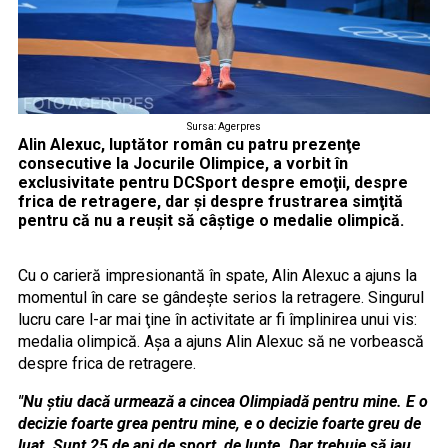
Sursa: Agerpres
Alin Alexuc, luptător român cu patru prezenţe
consecutive la Jocurile Olimpice, a vorbit în
exclusivitate pentru DCSport despre emoţii, despre
frica de retragere, dar şi despre frustrarea simţită
pentru că nu a reuşit să câştige o medalie olimpică.
Cu o carieră impresionantă în spate, Alin Alexuc a ajuns la
momentul în care se gândeşte serios la retragere. Singurul
lucru care l-ar mai ţine în activitate ar fi împlinirea unui vis:
medalia olimpică. Aşa a ajuns Alin Alexuc să ne vorbească
despre frica de retragere.
"Nu ştiu dacă urmează a cincea Olimpiadă pentru mine. E o
decizie foarte grea pentru mine, e o decizie foarte greu de
luat. Sunt 25 de ani de sport, de lupte. Dar trebuie să iau