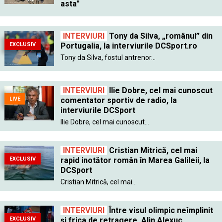
asta"
INTERVIURI
Tony da Silva, „românul” din
EXCLUSIV
Portugalia, la interviurile DCSport.ro
Tony da Silva, fostul antrenor...
INTERVIURI
Ilie Dobre, cel mai cunoscut
LIVE
comentator sportiv de radio, la
interviurile DCSport
Ilie Dobre, cel mai cunoscut...
INTERVIURI
Cristian Mitrică, cel mai
EXCLUSIV
rapid inotător român în Marea Galileii, la
DCSport
Cristian Mitrică, cel mai...
INTERVIURI
Între visul olimpic neîmplinit
EXCLUSIV
şi frica de retragere. Alin Alexuc,