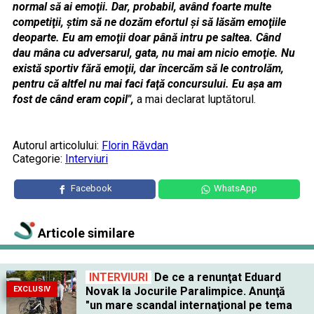
normal să ai emoţii. Dar, probabil, având foarte multe
competiţii, ştim să ne dozăm efortul şi să lăsăm emoţiile
deoparte. Eu am emoţii doar până intru pe saltea. Când
dau mâna cu adversarul, gata, nu mai am nicio emoţie. Nu
există sportiv fără emoţii, dar încercăm să le controlăm,
pentru că altfel nu mai faci faţă concursului. Eu aşa am
fost de când eram copil",
a mai declarat luptătorul.
Autorul articolului:
Florin Răvdan
Categorie:
Interviuri
Facebook
WhatsApp
Articole similare
INTERVIURI
De ce a renunţat Eduard
EXCLUSIV
Novak la Jocurile Paralimpice. Anunţă
"un mare scandal internaţional pe tema