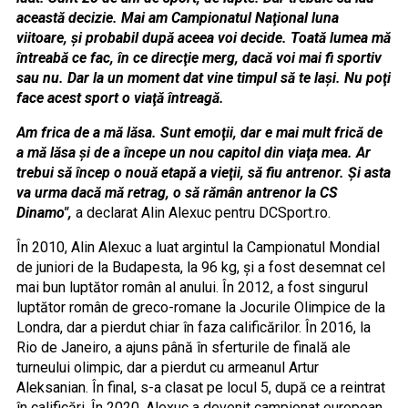
această decizie. Mai am Campionatul Naţional luna
viitoare, şi probabil după aceea voi decide. Toată lumea mă
întreabă ce fac, în ce direcţie merg, dacă voi mai fi sportiv
sau nu. Dar la un moment dat vine timpul să te laşi. Nu poţi
face acest sport o viaţă întreagă.
Am frica de a mă lăsa. Sunt emoţii, dar e mai mult frică de
a mă lăsa şi de a începe un nou capitol din viaţa mea. Ar
trebui să încep o nouă etapă a vieţii, să fiu antrenor. Şi asta
va urma dacă mă retrag, o să rămân antrenor la CS
Dinamo",
a declarat Alin Alexuc pentru DCSport.ro.
În 2010, Alin Alexuc a luat argintul la Campionatul Mondial
de juniori de la Budapesta, la 96 kg, şi a fost desemnat cel
mai bun luptător român al anului. În 2012, a fost singurul
luptător român de greco-romane la Jocurile Olimpice de la
Londra, dar a pierdut chiar în faza calificărilor. În 2016, la
Rio de Janeiro, a ajuns până în sferturile de finală ale
turneului olimpic, dar a pierdut cu armeanul Artur
Aleksanian. În final, s-a clasat pe locul 5, după ce a reintrat
în calificări. În 2020, Alexuc a devenit campionat european